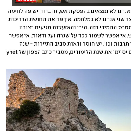
"קשה מאוד להגדיר את המציאות בצפון. אנחנו לא נמצאים בהפסקת אש, זה ברור. יש פה לחימה 
מאז שטראמפ הכריז על הפסקת האש. מצד שני אנחנו לא במלחמה. אין פה את תחושת הדריכות 
המוכרת שיש בזמן מלחמה. אין פה את הסטרס התמידי הזה. הירי והאזעקות מגיעים בצורה 
בודדת, וזה מייצר הפתעה בכל פעם מחדש. אי אפשר לשמור ככה על שגרה ועל ודאות. אי אפשר 
לתכנן שום דבר קדימה - אירועים, אירועי תרבות וכו'. יש חוסר ודאות סביב התיירות - שנה 
שלישית ברציפות. לא ברור אם התלמידים יסיימו את שנת הלימודים, מסביר כתב הצפון של ynet 