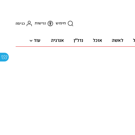
חיפוש
נגישות
כניסה
עוד
ל
לאשה
אוכל
נדל"ן
אנרגיה