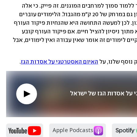
סמוך לגבול, ובאזורים רחוקים יותר מותר ללמוד סמוך למרחבים המוגנים. זה פייק. כי אלה 
הנחיות מנותקות - אי אפשר ללמוד בצפון גם במרחק של 20 ק"מ מהגבול. הלימודים עוברים 
לקפסולות כי אין בבתי הספר מספיק מיגון. לכן למעשה התחושה היא שהנחיות פיקוד העורף 
ניתנות משיקולים פוליטיים וכלכליים ולא מתוך ניסיון להציל חיים. אם פיקוד העורף קובע 
שאפשר לקיים עבודה כרגיל ואי אפשר לקיים לימודים זה אומר שאין עבודה ואין לימודים, אבל 
נוסף שלנו, על 
האיום האסטרטגי על אסדות הגז
. 
 על אסדות הגז של ישראל