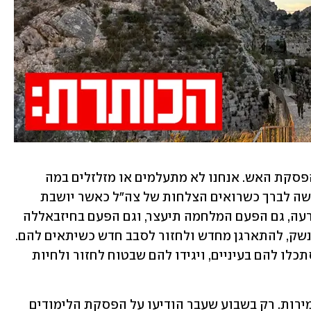
"בצפון קוראים למלחמה הזאת מלחמת הפסקת האש. אנחנו לא מתעלמים או מזלזלים במה 
שעושים בצה"ל עם כיבוש הבופור. אבל קשה לברך כשרואים הצלחות של צה"ל כאשר יושבת 
בראש המחשבה שגם הפעם לא נגיע להכרעה, גם הפעם המלחמה תיעצר, וגם הפעם בחיזבאללה 
יוכלו לנצור את האש, לחדש את מאגרי הנשק, להתארגן מחדש ולחזור לסבב חדש כשיתאים להם. 
וגם הפעם יבואו קציני הצבא הבכירים, יסתכלו להם בעיניים, ויגידו להם שבטוח לחזור ולחיות 
"ההנחיות של פיקוד העורף הולכות ומחמירות. רק בשבוע שעבר הודיעו על הפסקת הלימודים 