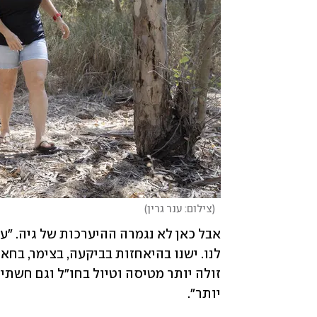
(
צילום: ענר גרין
)
יותר". 