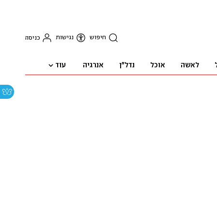
חיפוש
נגישות
כניסה
עוד
לאשה
אוכל
נדל"ן
אנרגיה