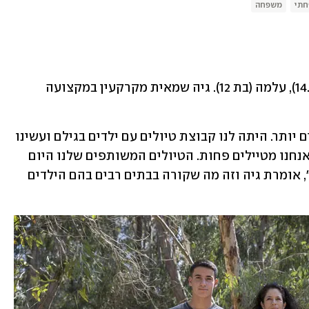
חתי
משפחה
גיה האמא (בת 50), שחר (בת 18), ניר (בן 14.5), עלמה (בת 12). גיה שמאית מקרקעין במקצועה 
"פעם, כשהילדים היו קטנים, היינו מטיילים יותר. היתה לנו קבוצת טיולים עם ילדים בגילם ועשינו 
מסלולים ופיקניקים אבל מאז שהם גדלו אנחנו מטיילים פחות. הטיולים המשותפים שלנו היום 
הם בעיקר לבילויים בעיר או לאטרקציות", אומרת גיה וזה מה שקורה בבתים רבים בהם הילדים 