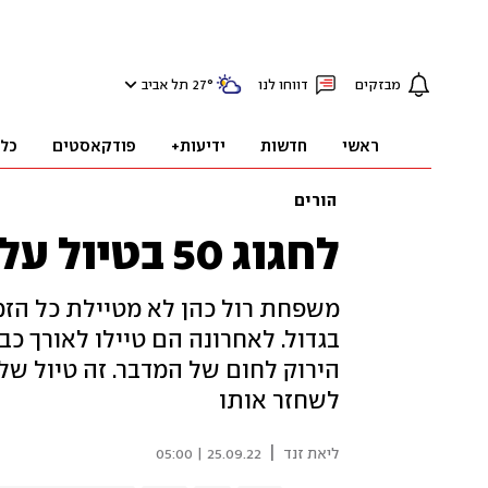
מבזקים
דווחו לנו
°
27
תל אביב
ראשי
חדשות
ידיעות+
פודקאסטים
כל
הורים
לחגוג 50 בטיול על כביש 90
משפחת רול כהן לא מטיילת כל הזמ
בגדול. לאחרונה הם טיילו לאורך כב
הירוק לחום של המדבר. זה טיול של
לשחזר אותו
|
ליאת זנד
25.09.22 | 05:00