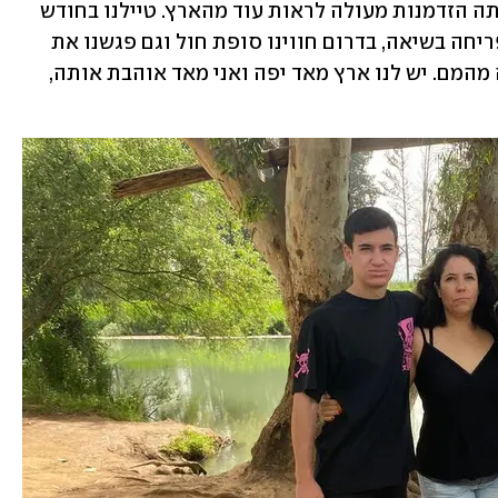
"בכלל, לא בטוח שראינו הכל בארץ וזו היתה הזדמנות מעולה לראות עוד מהארץ. טיילנו בחודש 
מאי והטבע היה בשיאו – בצפון היתה הפריחה בשיאה, בדרום חווינו סופת חול וגם פגשנו את 
אילת היפה. המעבר של כל סוגי הנוף היה מהמם. יש לנו ארץ מאד יפה ואני מאד אוהבת אותה, 