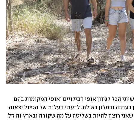
אבל כאן לא נגמרה ההיערכות של גיה. "עשיתי הכל לגיוון אופי הבילויים ואופי המקומות בהם 
לנו. ישנו בהיאחזות בביקעה, בצימר, בחאן בערבה ובמלון באילת. לדעתי העלות של הטיול יצאוה 
זולה יותר מטיסה וטיול בחו"ל וגם חשתי שאני רוצה להיות בשליטה על מה שקורה ובארץ זה קל 