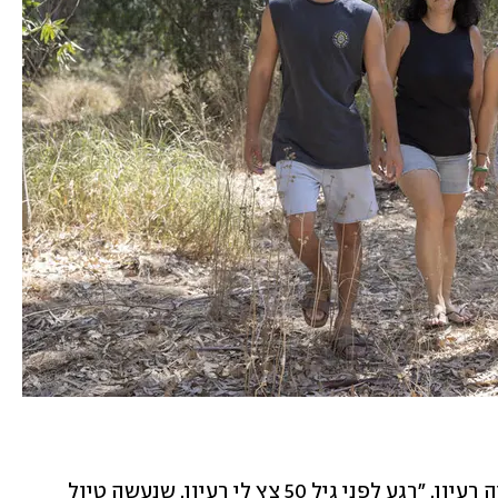
רגע לפני יום הולדת עגול שלה העלתה גיה רעיון. "רגע לפני גיל 50 צץ לי רעיון, שנעשה טיול 