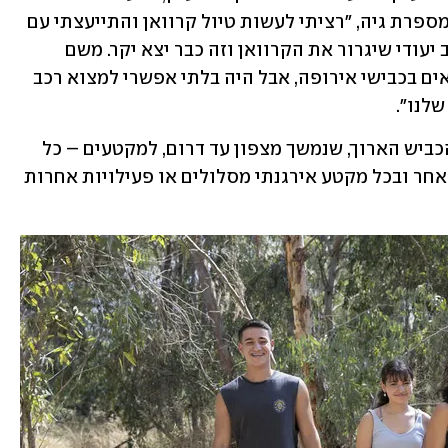
לאורך כל כביש 90 - ממטולה עד אילת", מספרת גיה, "רציתי לעשות טיול קרוואן והתייעצתי עם 
מישהו שמטייל כך אבל הבנתי, שצריך רכב יעודי שיגרור את הקרוואן וזה כבר יצא יקר. משם 
הרעיון עבר לרכב שהוא קרוואן, כפי שרואים בכבישי אירופה, אבל היה בלתי אפשרי למצוא רכב 
לנו". 
גאיה הכינה הכל מראש. היא חילקה את הכביש הארוך, שנמשך מצפון עד דרום, למקטעים – כל 
מקטע היה יום טיול. "כל לילה לנו במקום אחר ובכל מקטע אירגנתי מסלולים או פעילויות אחרות 