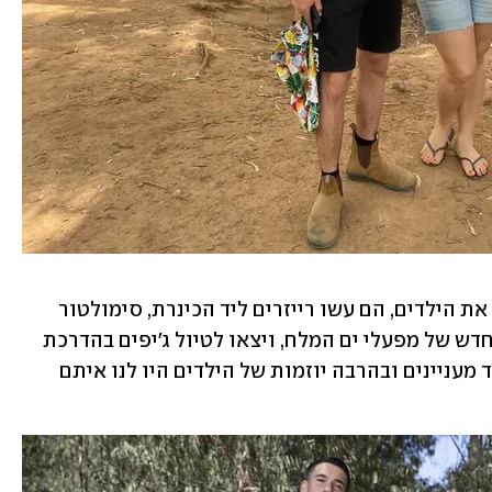
והיו גם אטרקציות: צייר בראש פינה צייר את הילדים, הם עשו רייזרים ליד הכינרת, סימולטור 
טיסה בהחולה, ביקרו במרכז המבקרים החדש של מפעלי ים המלח, ויצאו לטיול ג'יפים בהדרכת 
תושב מבוגר מהערבה. "פגשנו אנשים מאד מעניינים ובהרבה יוזמות של הילדים היו לנו איתם 