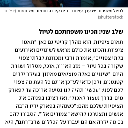
לטיול משפחתי יש ערך עצום בבניית קירבה וחוויות משותפות
(
צילום: 
)
shutterstock
שלב שני: הכינו משפחתכם לטיול
תאום ציפיות, הוא מהלך קריטי גם כאן. "תאמו 
ציפיות והכינו את כולם מראש לשינויים ואירועים 
בלתי צפויים", אומרת זהבי ומכוונת לבלתי צפוי 
שקורה בכל טיול – מזג האוויר, אוכל, מסלול ושגרת 
היום. "שינויים כאלה מוציאים מאיזון, בעיקר ילדים 
קטנטנים, ולכן כדאי לעדכן אותם כל העת מה צפוי 
לכם לפני: "עכשיו תהיה לנו נסיעה ארוכה עד לפארק 
מים, בדרך נעצור לאכול". ואז הציבו בפניהם את 
הציפיות שלכם מהם: "כשנהיה בפארק יהיו הרבה 
אנשים ותצטרכו להישאר צמודים אלי". הסבירו להם 
גם מה יקרה אם הם יעברו על הכללים שהגדרתם", היא 