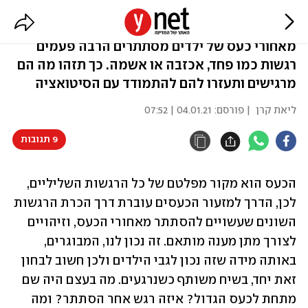
13 סיבות שבגללן הילדים כועסים
מאחורי כעס של ילדים מסתתרים הרבה פעמים
רגשות כמו פחד, אכזבה או אשמה. כך תזהו מה הם
מרגישים ותעזרו להם להתמודד עם הסיטואציה
ליאת קרן
| פורסם:
04.01.21 | 07:52
9 תגובות
הכעס הוא מקור מפלטם של כל הרגשות השליליים, 
לכן, הדרך למזעור הכעסים עוברת דרך הכרת הרגשות 
השונים שעשויים להסתתר מאחורי הכעס, וזיהויים 
לצורך מתן מענה מותאם. זה נכון לנו, המבוגרים, 
באותה מידה שזה נכון לגבי הילדים ולכן חשוב לבחון 
זאת יחד, בשיח משותף כשנרגעים. מה בעצם היה שם 
מתחת לכעס הגדול? איזה רגש אחר הסתתר? ומה 