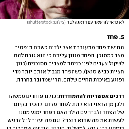
לא כדאי להישאר עם הדאגה לבד
(
צילום: shutterstock
)
5. פחד
תחושת פחד מתעוררת אצל ילדים כשהם תופסים 
מצב כמסוכן. הפחד מגונן עליהם כי הוא גורם להם 
לשקול צעדים לפני כניסה למצבים מסוכנים (כגון 
חציית כביש סואן). כשהפחד מגביל אותם יותר מדי 
ופוגע באיכות החיים שלהם, הרי שמדובר בחרדה.
דרכים אפשריות להתמודדות
: כולנו פוחדים ממשהו 
ולכן מן הראוי הוא לתת לפחד מקום, להכיר בקיומו 
של הפחד ולברר עם הילד האם הפחד ימנע ממנו 
לעשות את מה שהוא רוצה? וגם מה יעזור לו להרגיש 
ביטחון ברגע זה? למשל יד, חיבוק, הידיעה שמחכים לו, 