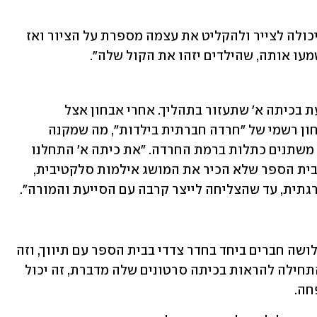
"למדנו למשל על 'אלבום מדבר' שבו היא יכולה לצייר ולהקליט את עצמה מספרת על הציור ואז 
מעו אותה, שהילדים יזהו את הקול שלה".
בשלב מסוים הם הבינו שיוכלו לקבל סייעת בכיתה א' שתעזור בתהליך. אחרי אבחון אצל 
פסיכיאטרית של קופת החולים, הגיע אבחון רשמי של "חרדה חברתית בילדות", מה שמקנה 
שעות סיוע או טיפולים רגשיים בהיקפים משתנים כתלות ברמת החרדה. "את כיתה א' התחלנו 
כבר יותר מוכנים", מספר שהם. "הצוות בבית הספר שלא הכיר את המושג אילמות סלקטיבית, 
גתית, עד שהצליחה לייצר קרבה עם הסייעת והמורה".
"בכיתה א' היא הצליחה לדבר בקול עם שלושה חברים ביחד בחדר צדדי בבית הספר עם תיווך, וזה 
היה הישג משמעותי. בשנה שעברה היא התחילה להראות בכיתה סרטונים שלה מדברת, זה יכול 
חה. 