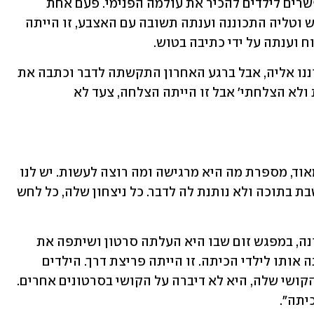
"הסרטונים חושפים את הקול שלה ומאפשרים לילדים להכיר את עולמה הפנימי. פעם אחת 
המורה שלה הכינה אותנו עם שאלה מראש וטליה התכוננה וענתה תשובה עם האצבע, זו הייתה 
וענתה על ידי כתיבה בטוש. 
"השנה היא הצביעה על שאלה שלא התכוננו אליה, אבל ברגע האחרון התקשתה לדבר וכתבה את 
התשובה. היא שיתפה בבית 'רציתי לענות ולא הצלחתי' אבל זו הייתה הצלחה, צעד לא 
"אנחנו מדברים איתה המון, היא מודעת מאוד, מספרת מה היא מרגישה ומה רוצה לעשות. יש לנו 
מפלצת שנקראת 'פח-כך' והיא כאילו יושבת בתוכה ולא נותנת לה לדבר. כל ניצחון שלה, כל לחש 
"ההצלחה הגדולה הייתה בתקופת הקורונה, במפגש זום שבו היא העלתה סרטון ושיתפה את 
הילדים מה זה אילמות סלקטיבית והראתה אותו לילדי הכיתה. זו הייתה פריצת דרך. הילדים 
שמעו את הקול שלה ובייחוד מדברת על הקושי שלה, היא לא דיברה על הקושי בסרטונים אחרים. 
יתה". 