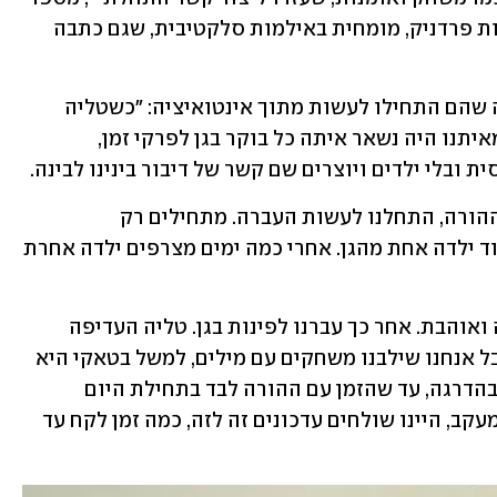
שהם. "בהמשך היא הפנתה אותנו לד"ר רות פרדניק, מומחית באילמות סלקטיבית, שגם כתבה 
הטיפול שהומלץ להם חידד ומיקד את מה שהם התחילו לעשות מתוך אינטואיציה: "כשטליה 
הייתה בגן, הייתה תקופה ארוכה שאחד מאיתנו היה נשאר איתה כל בוקר בגן לפרקי זמן, 
 ובלי ילדים ויוצרים שם קשר של דיבור בינינו לבינה. 
"אחרי שזה היה כבר מקום בטוח יחד עם ההורה, התחלנו לעשות העברה. מתחילים רק 
הורה-טליה, ואחרי כמה דקות מצרפים עוד ילדה אחת מהגן. אחרי כמה ימים מצרפים ילדה אחרת 
"הגננת צירפה 'בטעות' ילד שטליה מכירה ואוהבת. אחר כך עברנו לפינות בגן. טליה העדיפה 
משחקים שקטים, שלא מצריכים דיבור, אבל אנחנו שילבנו משחקים עם מילים, למשל בטאקי היא 
הייתה צריכה להגיד צבע או מספר. הכול בהדרגה, עד שהזמן עם ההורה לבד בתחילת היום 
מתקצר והזמן עם הילדים מתארך. עשינו מעקב, היינו שולחים עדכונים זה לזה, כמה זמן לקח עד 