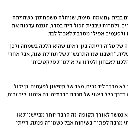
טליה (כיום בת תשע) הייתה עד גיל שנתיים בבית עם אמה, סימה, שניהלה משפחתון. כשהייתה 
בת שנתיים נכנסה למסגרת עם עוד 15 ילדים, ולמרות שבבית הכול היה בסדר, הגננת עדכנה את 
 ולפעמים אפילו מסרבת לאכול לבד.
"הגננת חברה שלנו ובנוסף קרובת משפחה של טליה הייתה בגן. ראינו שהיא הלכה בשמחה ולכן 
לא חששנו", מספר יעקב שהם, אביה של טליה. "חשבנו שזו התרגשות של תחילת שנה, אבל אחרי 
כנו לאבחון ולמדנו על אילמות סלקטיבית".
"הסימנים לאילמות סלקטיבית הם כשילד לא מדבר ליד זרים, מצב של קיפאון לפעמים. גן יכול 
להיתפס מבחינת הילד כמקום 'מאיים'. זה בדרך כלל ביטוי של חרדה חברתית. גם איתנו, ליד זרים, 
"זה לא קורה רק בשבועות הראשונים, אלא נמשך לאורך תקופה. זה הרבה יותר מביישנות או 
מופנמות. גם אני הייתי ילד ביישן, לא הייתי מרבה לפתוח בשיחות אבל כשמורה פנתה, הייתי 