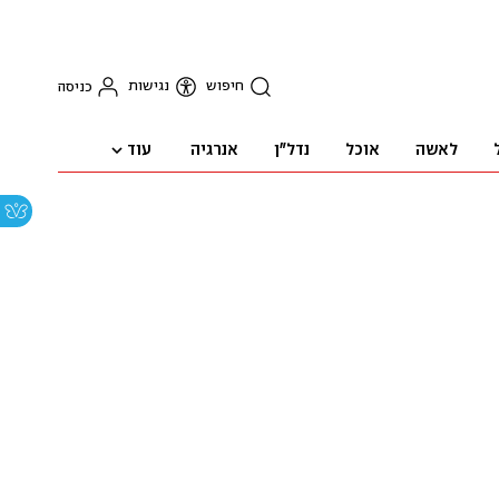
חיפוש
נגישות
כניסה
עוד
לאשה
אוכל
נדל"ן
אנרגיה