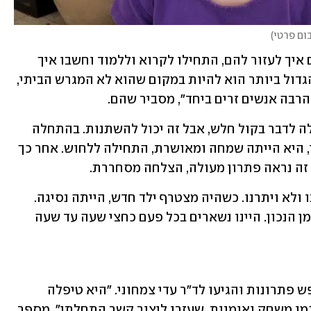
ום פרטי
)
הם הרגישו שאין מספיק מידע ולא יודעים איך לעזור להם, התחילו לקרוא וללמוד וחשבו איך 
לתווך לילדים את טליה ולהפך. "האתגר הגדול ביותר הוא להיות במקום שהוא לא המגרש הביתי, 
הרבה אנשים זרים ביחד", מסביר שהם. 
"גם במקום מאיים, כשהיא איתנו היא יכולה לדבר בקול חלש, אבל זה יכול להשתנות. בהתחלה 
נשארנו איתה בגן, שיחקנו במשחק דמיוני, היא הייתה שמחה ומאושרת, התחילה ללחוש. אחר כך 
 זה נראה פתרון מעולה, הצלחה מסחררת. 
"אבל למחרת הכול חזר לקדמותו. המשכנו ולא ויתרנו. כשהיה מצטרף ילד חדש, הייתה נסיגה. 
צריך להיות מאוד זהירים, לשלב ילדים בזמן הנכון. היינו נשארים בכל פעם כחצי שעה עד שעה 
כשטליה עלתה לגן חובה הם המשיכו לחפש פתרונות והגיעו לד"ר עדי צמחוני. "היא טיפלה 
בטליה במשך תקופה בדרך לא מילולית, כמו משחק ואומנות, שעזרו ליצור קשר התחלתי", מספר 