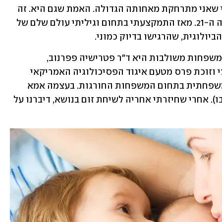
ככל שהקשר שלנו הלך והתהדק, הרגשתי שאני מתרחקת מאחותה הגדולה. האמת שגם היא. זה 
קרה בסוף המילניום הקודם, בואכה המאה ה-21. מאז התמקצעתי בתחום וגיליתי עולם שלם של 
ולוגית, שהרגישו בדיוק כמוני.
אחת המטפלות הקליניות בעולם בתחום משפחות משולבות היא ד"ר פטרישיה פפרנוב, 
פסיכולוגית בעלת דוקטורט בחינוך ייעוצי וזוכת פרס מטעם איגוד הפסיכולוגיה האמריקאי 
בשנת 2017 על תרומתה לפסיכולוגיה המשפחתית בתחום המשפחות החורגות. בעצמה אמא 
ביולוגית וחורגת (מונח שהיא משתמשת בו). אחרי שחיזרתי אחריה לשיחת זום בנושא, דיברנו על 