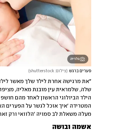
גלריה
פערים ברגש
(
צילום: shutterstock
)
מעלה משאלת לב סמויה 'הלוואי ורק זאת ה
אשמה ובושה  