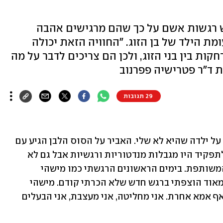
ש רגשות אשם על כך שהם מרגישים אהבה
מת הילד של בן הזוג. "החוויה הזאת יכולה
ות בין בני הזוג, ולכן הם צריכים לדבר על מה
ת ד"ר פטרישיה פפרנוב
29 תגובות
את התפקיד האמהי הראשון שלי יישמתי על ילדה שהיא לא שלי. האביר על הסוס הלבן הגיע עם 
ילדונת בת ארבע. בהתחלה זה זרם. נכון, לתפקיד היו מגבלות מנדטוריות ורגשיות אבל גם לא 
הכרתי משהו אחר. שנתיים אחרי הגיעה המשותפת. בימים הראשונים הרגשתי כמו מישהי 
שהבינה פתאום שזכתה ב-1+1, אבל מהר מאוד הוצפתי ברגש חדש שלא הכרתי קודם. מישהי 
שהיא שלי, רק שלי. לא חולקת אותה עם אף אמא אחרת. אני מחליטה, אני מעצבת, אני הבעלים 