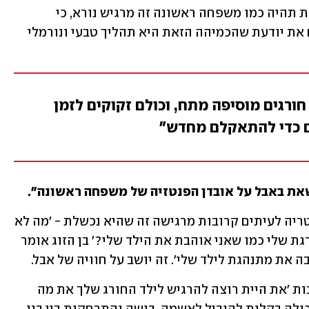
"אם את רוצה שהמשפחה המשולבת הזאת תהיה כמו משפחה ראשונה זה מרגיש נורא, כי 
הרגשות שונים", אומרת ד"ר פפרנוב. "אם את יודעת שהכמיהה הזאת היא תהליך טבעי ונורמלי 
חורגים מוסיפה מתח, וכולם זקוקים לזמן
 כדי להתאקלם מחדש"
שאת באבל על אובדן הפנטזיה של משפחה ראשונה".
"זה נכון. כי מה שבעצם האמא החורגת הטריה לעיתים קרובות מרגישה זה שהיא נכשלת - 'מה לא 
בסדר בי שאני לא אוהבת את הילדה החורגת שלי כמו שאני אוהבת את הילד שלי?' בן הזוג אומר 
את מתנהגת לילד שלי'. זה יושב על חוויה של אבל. 
"אני אומרת למטופלות שלי לעיתים קרובות 'את היית רוצה להרגיש לילד החורג שלך את מה 