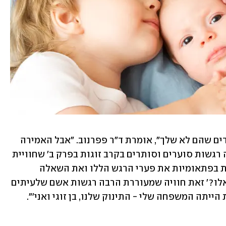
"את מרגישה אחרת לילד שלך מאשר לילדים שהם לא שלך", אומרת ד"ר פפרנוב. "אבל האמירה 
שלה, שלמראית עין מובנת מאליה, מציפה רגשות סוערים וסותרים בקרב זוגות בפרק ב' שחוויית 
הילד הביולוגי הראשון לאחד מהם חושפת בפתאומיות את פערי הרגש הללו ואת השאלה 
המטרידה 'איך אוכל לגשר על הפערים האלו?' זאת חוויה שמעוררת הרבה רגשות אשם שלעיתים 
ייתה המשפחה שלי - התינוק שלנו, בן זוגי ואני'". 