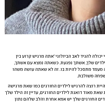
"הדבר הראשון זה לתת לחוויה מילים. אני יכולה להגיד לאב הביולוגי 'אתה מרגיש קרוע בין 
אשתך והילדים שלך. כשאתה נמצא עם הילדים שלך, אשתך נפגעת. כשאתה נמצא עם אשתך, 
הילדים והתינוק החדש מרגישים בחוץ. זה מעמד מתסכל להיות בו. זה לא שאתה עושה משהו 
פחה משולבת.  
"אני אומרת לאמא הטריה 'נראה שכל כך היית רוצה להרגיש לילדים החורגים כמו שאת מרגישה 
לילד שלך, אבל את מרגישה אחרת. למרות שאת מאוד דואגת לילדים החורגים, עדיין זה הילד שלך 
והם לא. הילד שלך מאוהב בך ואת בו. לילדים החורגים שלך יש אמא אחרת והלב שלהם נתון 