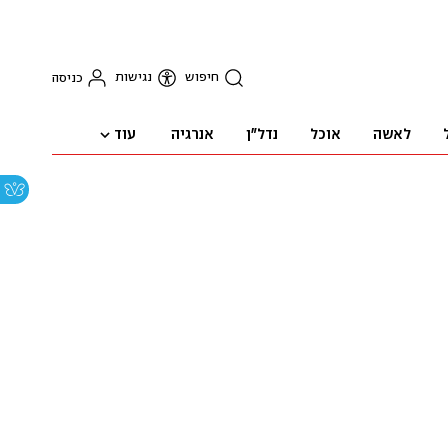
חיפוש
נגישות
כניסה
עוד
לאשה
אוכל
נדל"ן
אנרגיה