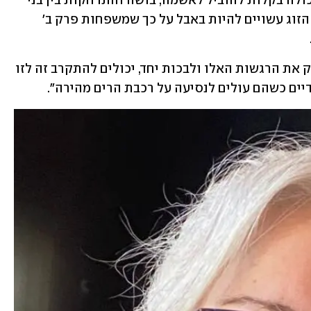
שאת מרגישה לילד שלך'. החוויה הזאת יכולה בקלות להוביל לאשמה, בושה והתרחקות בין בני 
זוג. אבל מתחת לזה אני חושבת ששני בני הזוג עשויים להיות באבל על כך שמשפחות פרק ב' 
 
"זוגות שיכולים לתמוך אחד בשניה, לחלוק את הרגשות האלו ולבכות יחד, יכולים להתקרב זה לזו 
יים כשהם עולים לנסיעה על רכבת הרים מהירה".  