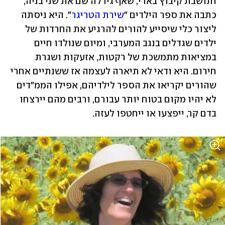
ותושבת קיבוץ בארי, שאף גידלה שם את שני בניה, 
כתבה את ספר הילדים "
שירת הטריגר
". היא ניסתה 
ליצור כלי שיסייע להורים להרגיע את החרדות של 
ילדים שגדלים בנגב המערבי, ומיום שנולדו חיים 
במציאות מתמשכת של רקטות, אזעקות ושגרת 
חירום. היא ודאי לא תיארה לעצמה אז ששנתיים אחרי 
שהורים יקריאו את הספר לילדיהם, אפילו הממ"דים 
לא יהיו מקום בטוח יותר עבורם, ורבים מהם יירצחו 
בדם קר, ייפצעו או ייחטפו לעזה.  