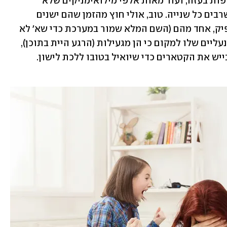
אז בזמן שיש למעלה ממאה חטופים וחטופות בעזה, ועוד מאות אלפי מילואימניקים שלא 
התקלחו חודשים, לי יש שני ילדים בבית שרבים כל שנייה. טוב, אולי חוץ מהזמן שהם ישנים 
(בחלום. הם רבים גם שם). ואם זה לא מספיק, אחד מהם (השם המלא שמור במערכת כדי שא' לא 
יתבע אותי בעתיד) לא מוכן להחזיר את הנעליים שלו למקום כי הן מגעילות (הרגע היית בתוכן), 
ועם השני אני צריכה לעשות מו"מ שלא יבייש את הקטארים כדי שיואיל בטובו ללכת לישון. 