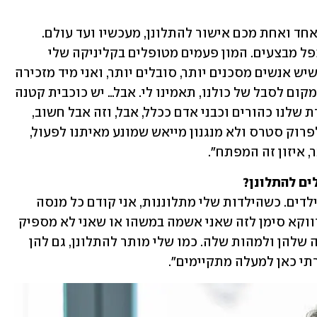
"במעמד מכובד זה אני רוצה להעניק לכל אחד ואחת מכם אישור להתלונן, מעכשיו ועד עולם. 
תקף גם, ואף בייחוד, לימי מלחמה, כולל כפל מבצעים. המון פעמים מטופלים בקליניקה שלי 
מרגישים אשמים על כך שהם מתלוננים כשיש אנשים מסכנים יותר, סובלים יותר, ואני מיד מזכירה 
את החוק שלי: לא משווים סבל לסבל. יש מקום לסבל של כולנו, תאמינו לי. אבל… יש כוכבית קטנה 
באישור הזה. תלונה היא אמנם זכות מולדת שלנו כהורים וכבני אדם ככלל, אבל, וזה אבל חשוב, 
אנחנו צריכים לוודא שהתלונה היא דרך לפרוק סטרס ולא מנגנון מייאש שמונע מאיתנו לפעול, 
, איזון זה המפתח".
לים להתלונן?
"כל מה שאמרתי עד כאן תקף בעיניי גם לילדים. כשהילדות שלי מתלוננות, אני קודם כל מנסה 
להזכיר לעצמי שהתלונה שלהן היא לאו דווקא סימן לזה שאני אשמה במשהו או שאני לא מספיק 
טובה. ככה אני יכולה לפנות מקום לתלונה שלהן ולמהות שלה. כמו שלי מותר להתלונן, גם להן 
תי כאן למעלה מתקיימים".