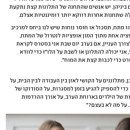
באוטו: יש כל מיני תחנות ואנחנו מזפזפים ביניהן. יש אנשים שהתחנה של התלונות קצת נתקעת 
לה שתחנות אחרות דווקא יותר דומיננטיות אצלם.
"כשאנחנו מתלוננים אנחנו פורקים איזשהו מתח, תסכול או חוסר נוחות שיש לנו ביחס למרכיב 
כלשהו בקיום שלנו. הפורקן הזה הוא אופציה אחת מתוך המון אופציות לנטרול של המתח, 
שלפעמים יתרחשו במקביל להתלוננות. לצורך העניין, אם בערב יום שבת אני בסטרס לקראת 
שבוע מאוד עמוס בשלל זירות החיים שלי, אני יכולה להתלונן או לשבת על הלו״ז כדי לוודא 
רט כדי לכבות קצת את המוח".
"איפה להתחיל... הורים, ואני ביניהם כמובן, מתלוננים על הקושי לאזן בין העבודה לבין הבית, על 
האתגר המעיק של תקתוק הילדים בבוקר כדי להספיק להגיע בזמן למסגרות, על הסודוקו של 
החוגים והחברים אחר הצהריים, על בררנות של הילדים בארוחת הערב, על אורך ההרדמות 
 על מה לא בעצם?"