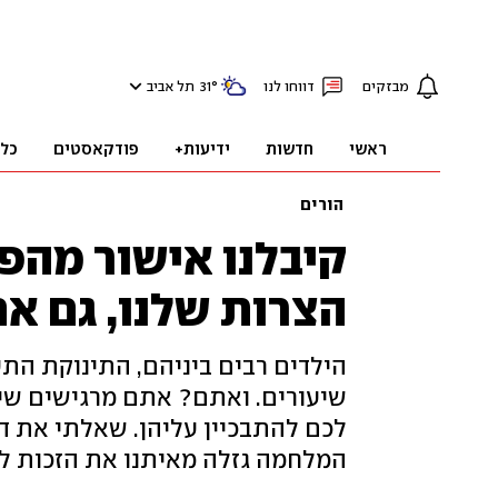
מבזקים
דווחו לנו
°
31
תל אביב
ראשי
חדשות
ידיעות+
פודקאסטים
כל
הורים
קיבלנו אישור מהפס
הצרות שלנו, גם אם
הילדים רבים ביניהם, התינוקת התע
שיעורים. ואתם? אתם מרגישים שיש
לכם להתבכיין עליהן. שאלתי את ד"
המלחמה גזלה מאיתנו את הזכות ל