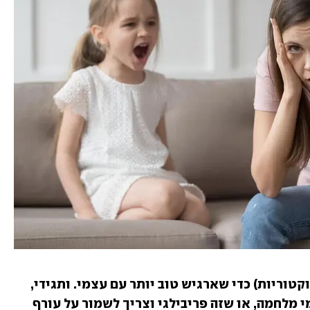
יופי. אין כמו תלונות של אחרים (ועוד דוקטוריות) כדי שארגיש טוב יותר עם עצמי. ותגידי, 
עד כמה חשוב לאוורר? זה מומלץ גם בימי מלחמה, או שזה פריבילגי וצריך לשמור על עורף 