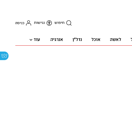
חיפוש
נגישות
כניסה
עוד
לאשה
אוכל
נדל"ן
אנרגיה