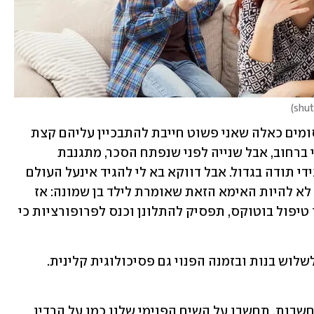
)
וכל יום שלי רצוף בעוד מגוון אירועים קסומים כאלה שאני פשוט חייבת להתבכיין עליהם קצת 
לחברות שלי/אבא שלי/פקח בנייה אקראי ברחוב, אבל שנייה לפני שנפתח הסכר, מתגנבת 
התחושה שזה לא לג'יט ופרופורציות ותגידי תודה בגדול. אבל דווקא בא לי להגיד אינעל העולם 
ולחזור להתעסק בדברים הקטנים, ובא לי לא להיות האימא הזאת שאומרת לילד בן שמונה: אז 
קניתי לך רק שלוק ולא מגנום שעולה כמו טיפול בוטוקס, תפסיק להתלונן וכנס לפרופורציות כי 
לוש בנות ובזמנה הפנוי גם פסיכולוגית קלינית.
"המוח שלנו 'מפריש' כל מיני סוגים של מחשבות. תחשבו על השיח הפנימי שלנו כמו על הרדיו 