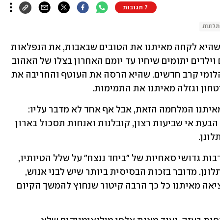
7 תגובות
תלונות
מה לא אמרו על המלחמה הקשה הזאת? שהיא לקחה מאיתנו את הטובים שבאבות, את הנפלאות 
שבאימהות. שהיא הותירה הורים שכולים וילדים יתומים שיחיו עד יומם האחרון בצלו של האהוב 
שאיבדו. שהיא מילאה את הארץ בנכים והלומי קרב חדשים. שהיא הרסה את העוטף והחריבה את 
טחון וגזלה מאיתנו את התמימות.
ויש עוד משהו קטן, חמקמק כזה, שבזזה מאיתנו המלחמה הזאת, אבל אף אחד לא מדבר עליו: 
תלונות. המלחמה הזו דורשת שנחביא כל הבעת אי שביעות רצון, קובלנות ואנחות תסכול בארון 
ונן. 
הפכנו להיות בוטים חביבים של סלי התנדבות גדושי סאחיות של "ביחד ננצח" על שלל הטיותיו, 
ולא שמנו לב שנלקחה מאיתנו הזכות להתלונן. מדובר בזכות הבסיסית ביותר שיש לבני אנוש, 
שלא לומר הורים, שניתנת לנו בחינם ומוציאה מאיתנו כל כך הרבה קיטור שנחוץ להמשך הקיום 