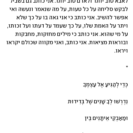
לאבא טוב יותר ולאדם טוב יותר. אני כותב גם בשביל 
לבקש סליחה על כל טעות, על מה שנאמר ונעשה ואי 
אפשר להשיב. אני כותב כי אני גאה בו על כך שלא 
ויתר על האמת שלו, על כך שעמד על דעתו ועל זכותו, 
על מי שהוא. אני כותב כי מילים מחזקות, מחבקות 
ובוראות מציאות. אני כותב, ואני מקווה שכולם יקראו 
ויראו.
*
כְּדֵי לְהַגִּיעַ אֶל עַצְמְךָ
נִדְרְשׁוּ לְךָ שָׁנִים שֶׁל בְּדִידוּת
וּמַאַבְקֵי אֵיתָנִים בֵּין