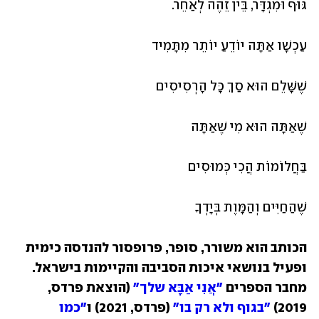
גּוּף וּמִגְדָּר, בֵּין זֵהֶה לְאַחֵר.
עַכְשָׁו אַתָּה יוֹדֵעַ יוֹתֵר מִתָּמִיד
שֶׁשָּׁלֵם הוּא סַךְ כָּל הָרְסִיסִים
שֶׁאַתָּה הוּא מִי שֶׁאַתָּה
בַּחֲלוֹמוֹת הֲכִי כְּמוּסִים
שֶׁהַחַיִּים וְהַמָּוֶת בְּיָדְךָ
הכותב הוא משורר, סופר, פרופסור להנדסה כימית 
ופעיל בנושאי איכות הסביבה והקיימות בישראל. 
מחבר הספרים 
"אֲנִי אַבָּא שלך"
 (הוצאת פרדס, 
2019) 
"בגוף ולא רק בו" 
(פרדס, 2021) ו
"כמו 