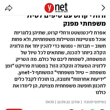
פיקניק מושלם: אפרת ליכטנשטט
ורחלי קרוט עם טיפים לטיול
משפחתי מפנק
אפרת ליכטנשטט ורחלי קרוט, שתיהן בלוגריות
אוכל מצטיינות ומטיילות משפחתיות, ולא פחות
חשוב – חברות - נפגשו כדי להכין יחד את הלזניה
הקלה ביותר להכנה, שתתאים לכל טיול של
המשפחה, לשמחת ליבם של כולם. מה הטריק
ללזניה המעולה והקלה הזו? במסגרת פרויקט "זמן
משפחה – טיול משפחתי" המשותף ל-ynet,
"ידיעות אחרונות" ותנובה, בו תוכלו לקבל כלים
לתכנון חופשה משפחתית מצוינת, הן לימדו את
כולנו
בשיתוף תנובה
| עודכן:
22.09.22 | 04:55