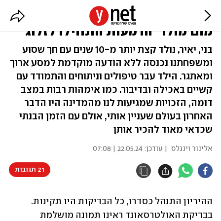
"כשהרופאים אמרו: 'לילד שלכם יש
מום מולד' הדמעות התחילו לזלוג"
בני, יאיר, נולד קצת יותר מ-10 שנים עם חך שסוע
ומשפחתנו נכנסה ללא הודעה מוקדמת למסע ארוך
ומאתגר. הילד עבר טיפולים וניתוחים והתמודד עם
קשיים באכילה ובדיבור. כמו אימהות רבות במצב
דומה, הזכויות שמגיעות לנו מהמדינה היו הדבר
האחרון בעולם שעניין אותי, אולם עם הזמן הבנתי
שכדאי מאוד להכיר אותן
אלינור וינגלס
| עודכן:
22.05.24 | 07:08
21 תגובות
ההיריון התנהל כסדרו, כל הבדיקות היו תקינות. 
בבדיקת האולטרסאונד ראינו תמונה מושלמת 