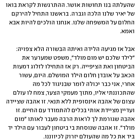
שהעלתה בנו תחושות אושר. ההתרגשות לקראת בואו 
של יאיר שלנו הלכה וגברה. בראשנו התחיל להירקם 
החלום על המשפחה שלנו. אנחנו הולכים להיות אבא 
ואמא. 
אבל אז מגיעה הלידה ואיתה הבשורה הלא צפויה: 
"לילד שלכם יש מום מולד", משפט שמערער את 
הביטחון ואת הציפייה. רק אז התחילו לזלוג דמעות 
הכאב על אובדן חלום הילד המושלם. היום, עשור 
אחרי, אני כבר יכולה לומר שבניגוד לכל מה 
שהתכוננתי אליו, מתוך מעמקי הצער, צמח לו עולם 
עצום של אהבה אינסופית ללא תנאי. זו אהבה שציידה 
ועדיין מציידת אותי בכלים להתמודד עם החיים. זו 
אהבה שגורמת לך לראות הרבה מעבר לאותו "מום 
מולד". זו אהבה שנוסחת בי ביטחון לעבור עם הילד יד 
ביד את כל מה שהעולם יזרוק לכיווננו. 