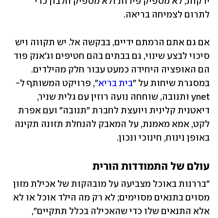
ירקות, לא מספיק פירות ולא מספיק חלבון כדי 
לתרום לצמיחה בריאה.
אם גם אתם הרמתם ידיים, בבקשה אל. יש תקווה ויש 
סיכוי לבצע שינוי, גם בבתים בהם חטיפים וג'אנק פוד 
הם האופציה היחידה כמעט עבור חלק מהילדים. 
במסגרת שיחות על "
בית בריא
", פרויקט המשותף ל-
ynet ותנובה, שוחחה נועה רוזין עם גלית שניר, 
דיאטנית קלינית ויועצת לחברת "תנובה" ועם אפרת 
לקט, אמא מאמנת, על המאבק להנחלת תזונה תקינה 
באופן נינוח, חינוכי ונכון. 
עולם של התמודדות הורית
"בררנות באוכל מצביעה על מובהקות של אכילת מזון 
מסוים בתנאים מסוימים; לא רק מה הילד אוכל או לא 
אלא התנאים שלו כדי שהאכילה בכלל תתקיים", 