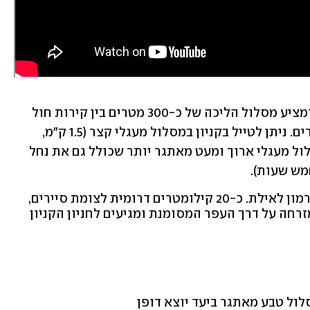
הקניון האדום שוכן בהרי הגרניט באילת ומציע מסלול הליכה של כ-300 מטרים בין קירות חול 
צבעוניים ומתפתלים בגובה של כ-30 מטרים. ניתן לטייל בקניון במסלול מעגלי קצר (1.5 ק"מ, 
אורך המסלול כשעה-שעה וחצי) או במסלול מעגלי ארוך ומעט מאתגר יותר שכולל גם את נחל 
מש שעות). 
מדרימים על כביש 12 בין מצפה רמון לאילת. כ-20 קילומטרים דרומית לצומת סיירים,
מזרחה על דרך העפר המסומנת ומגיעים לחניון הקניון
ול טבע מאתגר ביעד יוצא דופן