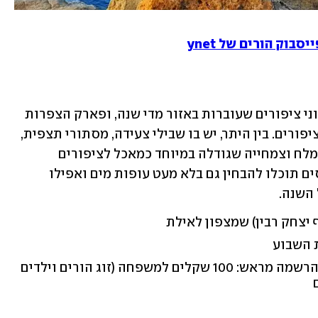
בוק הורים של ynet
אילת היא תחנת נדידה חשובה עבור מיליוני ציפורים שעוברות באזור מדי שנה, ופארק הצפרות 
הוקם כדי לחדש את מקורות המזון של הציפורים. בין היתר, יש בו שבילי צעידה, מסתורי תצפית, 
נקודות צילום, אגם מים מתוקים, אגם מי מלח וצמחייה שגודלה במיוחד כמאכל לציפורים 
החולפות. מלבד ציפורי שיר, יערות ודורסים תוכלו להבחין גם בלא מעט עופות מים ואפילו 
השנה. 
 יצחק רבין) שמצפון לאילת
 השבוע
הכניסה חופשית. סיור מודרך בהרשמה מראש: 100 שקלים למשפחה (זוג הורים וילדים