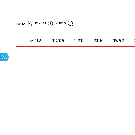
חיפוש
נגישות
כניסה
עוד
לאשה
אוכל
נדל"ן
אנרגיה