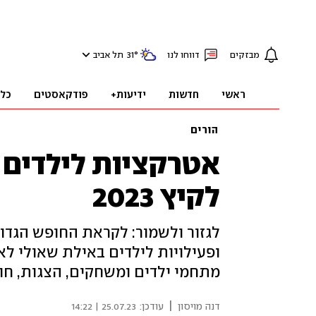
מבזקים
דווחו לנו
°
31
תל אביב
ראשי
חדשות
ידיעות+
פודקאסטים
כל
הורים
אטרקציות לילדים 
לקיץ 2023
לגזור ולשמור: לקראת החופש הגדול
ופעילויות לילדים באילת שאולי לא 
מתחמי ילדים ומשחקים, הצגות, חופי
|
דנה מויסון
עודכן:
25.07.23 | 14:22