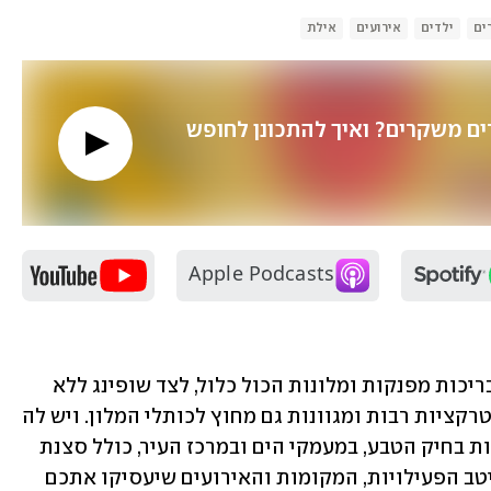
ים
ילדים
אירועים
אילת
למה כל המתבגרים משקרים? ואיך להתכונן לחופש 
אילת. במחשבה ראשונה אולי נחשוב על בריכות מפנקות ומלונות הכול כלול, לצד שופינג ללא 
מע"מ, אבל בפנינת הנופש הדרומית יש אטרקציות רבות ומגוונות גם מחוץ לכותלי המלון. ויש לה 
המון מה להציע למשפחות: שלל אטרקציות בחיק הטבע, במעמקי הים ובמרכז העיר, כולל סצנת 
תרבות ואומנות שוקקת חיים. לפניכם, מיטב הפעילויות, המקומות והאירועים שיעסיקו אתכם 