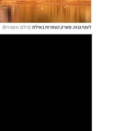
לעוף גבוה. פארק הצפרות באילת
(
צילם: נועם ויס
)