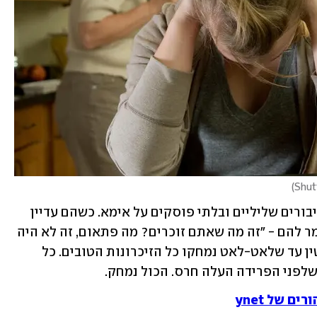
)
אז איך זה התחיל? מרגע הפרידה החלו דיבורים שליליים ובלתי פוסקים על אימא. כשהם עדיין 
העלו זיכרונות חיוביים מהחיים איתה נאמר להם - "זה מה שאתם זוכרים? מה פתאום, זה לא היה 
ככה", ומיד סופר להם סיפור שונה לחלוטין עד שלאט-לאט נמחקו כל הזיכרונות הטובים. כל 
שלפני הפרידה העלה חרס. הכול נמחק.
ם של ynet