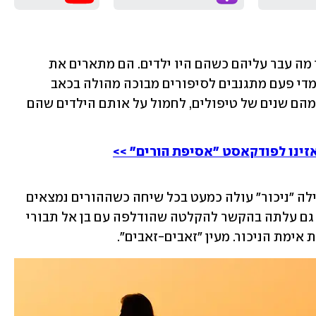
הם צעירים אבל בוגרים מספיק כדי להבין מה עבר עליהם כשהם היו ילדים. הם מתארים את 
המציאות הכואבת מנקודת מבט תמימה, מדי פעם מתגנבים לסיפורים מבוכה מהולה בכאב 
ורגשות אשם, לצד יכולת אמיצה שגבתה מהם שנים של טיפולים, לחמול על אותם הילדים שהם 
זינו לפודקאסט "אסיפת הורים" >>
כמי שעובדת שנים עם הורים גרושים, המילה "ניכור" עולה כמעט בכל שיחה כשההורים נמצאים 
בעימות. וכן, הספסור במילה, שלאחרונה גם עלתה בהקשר להקלטה שהודלפה עם בן אל תבורי 
אימת הניכור. מעין "זאבים-זאבים".