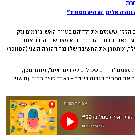
חרת
נהיה אלים, זה היה מפחיד"
שלא תטעו, הורים בעימות, דוגמת השניים הללו, ששמים את ילדיהם בטווח האש, גורמים נזק 
שהשלכותיו נצרבות בילדים במשך שנים. עם זאת, ניכור בהגדרתו הוא מצב שבו הורה אחד 
(המנכר) מסית באופן שיטתי ועקבי את הילד, ומתמרן את החשיבה שלו נגד ההורה השני (המנוכר) 
זה מצב שמביא הורים מנוכרים להגדיר את עצמם "הורים שכולים לילדים חיים", ויותר מכך, 
לילדים שהניתוק גובה מהם בהמשך חייהם את המחיר הגבוה ביותר - לאבד קשר קרוב עם שני 