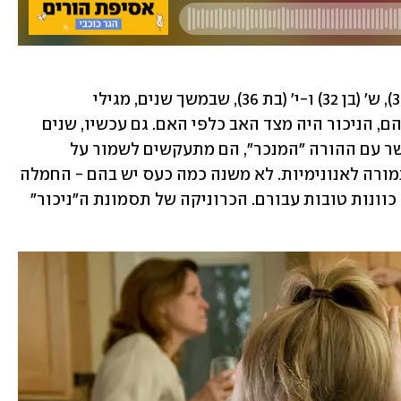
ראיון עם שלושה בוגרים צעירים - ג' (בן 37), ש' (בן 32) ו-י' (בת 36), שבמשך שנים, מגילי 
שבע-שמונה, חוו ניכור הורי. במקרים שלהם, הניכור היה מצד האב כלפי האם. גם עכשיו, שנים 
רבות אחרי, כששניים מהם ניתקו את הקשר עם ההורה "המנכר", הם מתעקשים לשמור על 
רגשותיו ומוכנים להכניס אותי פנימה בתמורה לאנונימיות. לא משנה כמה כעס יש בהם - החמלה 
גוברת והם עדיין מאמינים בליבם שהיו לו כוונות טובות עבורם. הכרוניקה של תסמונת ה"ניכור" 