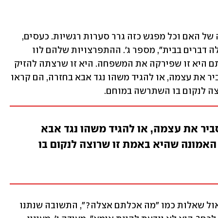
בתחילת הגירושים הם עדיין הגיעו לביתה של האם וכל מפגש כזה גרר סערות רגשיות. כעסים, 
קללות, זעם מתפרץ. "הרבצנו לה, שברנו לה דברים בבית", מספר ג'. ההתפרצויות שלהם לוו 
בהרבה הטחות אשמה כלפיה - כי מבחינתם היא זו שפירקה את המשפחה. היא זו שרצתה להזיק 
לאבא ולהם. בכל פעם שהיא ניסתה להסביר את עצמה, או להגיד משהו נגד אבא בחזרה, הם קראו 
צה לנקום בו השתרשה במוחם.
יר את עצמה, או להגיד משהו נגד אבא
האמונה שהיא באמת זו שרוצה לנקום בו
אחרי המפגשים אצלה אבא היה נוהג לשאול שאלות כמו "מה אכלתם אצלה?", התשובה שנתנו 