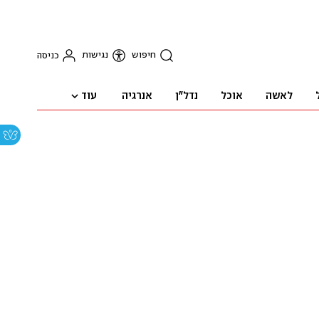
חיפוש
נגישות
כניסה
עוד
לאשה
אוכל
נדל"ן
אנרגיה