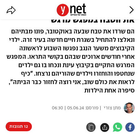
"כמה התגעגענו": הילדים ששרדו
את הטבח במפגש מרגש
הם שרדו את טבח שבעה באוקטובר, פונו מבתיהם
ונאלצו להתחיל בשגרת חיים חדשה בעיר זרה. ילדי
הקיבוצים משער הנגב נפגשו השבוע לראשונה
אחרי חודשים ארוכים שבהם בקושי התראו. המפגש
המרגש התקיים בקיבוץ עינת ונכחו בו גם ילדים
שנחטפו והוחזרו וילדים שהוריהם נרצחו. "כיף
לראות את כולם שוב, אני רוצה לחזור כבר הביתה",
סיפרה אחת הילדות
מתן צורי
| פורסם:
05.06.24 | 06:30
12 תגובות