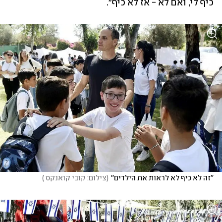
כיף לי, ואם לא - אז לא כיף". 
''זה לא כיף לא לראות את הילדים''
(
צילום: קובי קואנקס 
)