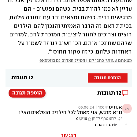
שהם עברו. אמנם אספו אותם וזה נורא מחזק, אבל זה 
עדיין לא כמו להיות בבית. כשהם נפגשים - הם 
מרגישים בבית. כשהם נמצאים יחד עם המורה שלהם, 
בכיתת האם, זה הדבר האמיתי והנכון להם. הילדים 
רוצים וצריכים לחזור ליציבות המוכרת להם, למורים 
שלהם שחינכו אותם. הכי חשוב לנו זה לשמור על 
האחדות שלהם, כי זה מקור החוסן".
מצאתם טעות? כתבו לנו | המייל האדום גם בווטסאפ
12 תגובות
הוספת תגובה
12
תגובות
הוספת תגובה
אנונימי
11:04 | 05.06.24
אנ
נורא מרגש, אני מאחל לכל הילדים הנפלאים האלו
שעברו טופת ומי יודע איך חייה יושפעו , חיים
להצטרף לדיון
16
0
שלמים ושהכאב שילווה אותם לכל חייהם לא ימנע
תגובה אחת
מהם להתפתח ולהתעצם דווקא מהמקום הטראגי
שעברו
הצג עוד