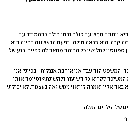
אחרי עשר דקות התחלנו לקרוא מילים, והיא ניסתה ממש עם כולם וכמו כולם להתמודד עם 
האותיות, לפענח את הצלילים ולקרוא - וזה קרה, היא קראה מילה! בפעם הראשונה בחייה היא 
קראה מילה באנגלית, וכולם שמעו ובאופן ספונטני לחלוטין כל הכיתה מחאה לה כפיים. רגע של 
וכאילו שזה לא הספיק היא אמרה: "זה עבד! המשפט הזה עבד. אני אוהבת אנגלית". בכיתי. אני 
בוכה גם עכשיו כשאני כותבת את זה. היא המשיכה לקרוא כל השיעור ולהשתתף וסיימה אותו 
בתחושת ניצחון אדירה. בסוף השיעור היא באה אליי ואמרה לי "אני ממש גאה בעצמי". לא יכולתי 
ם של הילדים האלה.
 