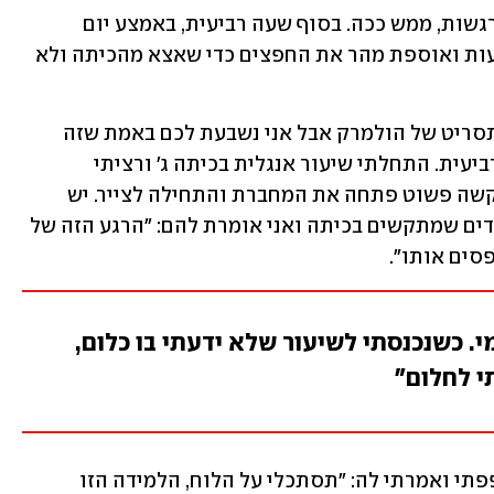
באחד השיעורים, לפני הסגר, בכיתי מהתרגשות, ממש ככה. בסוף שעה רביעית, באמצע יום 
שלישי, מצאתי את עצמי עוצרת את הדמעות ואוספת מהר את החפצים כדי שאצא מהכיתה ולא 
הסיפור הבא נשמע מומצא, כאילו יצא מתסריט של הולמרק אבל אני נשבעת לכם באמת שזה 
בדיוק מה שקרה לי באותו היום בשעה הרביעית. התחלתי שיעור אנגלית בכיתה ג' ורציתי 
שנתרגל קריאה. אחת הילדות שקצת מתקשה פשוט פתחה את המחברת והתחילה לצייר. יש 
רגעים כאלה, שבהם אני מסתכלת על הילדים שמתקשים בכיתה ואני אומרת להם: "הרגע הזה של 
ים אותו".
י. כשנכנסתי לשיעור שלא ידעתי בו כלום,
י לחלום"
ניגשתי אליה, ונקשתי על השולחן, התכופפתי ואמרתי לה: "תסתכלי על הלוח, הלמידה הזו 