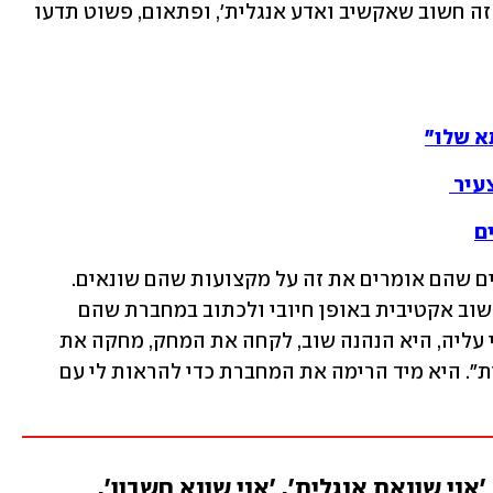
הוא יבין: 'אה, אנגלית זה טוב לי ונעים לי. זה חשוב שאקשיב ואדע אנגלית', ופתאום, פשוט תדעו 
א שלו"
עיר 
כל הילדים התחילו לומר בקול את הפעמים שהם אומרים את זה על מקצועות שהם שונאים. 
ביקשתי מהם ממש לשנות את הגישה, לחשוב אקטיבית באופן חיובי ולכתוב במחברת שהם 
אוהבים את המקצוע הזה, ומיד הסתכלתי עליה, היא הנהנה שוב, לקחה את המחק, מחקה את 
המשפט ושינתה אותו: "אני אוהבת אנגלית". היא מיד הרימה את המחברת כדי להראות לי עם 
י שונאת אנגלית', 'אני שונא חשבון',