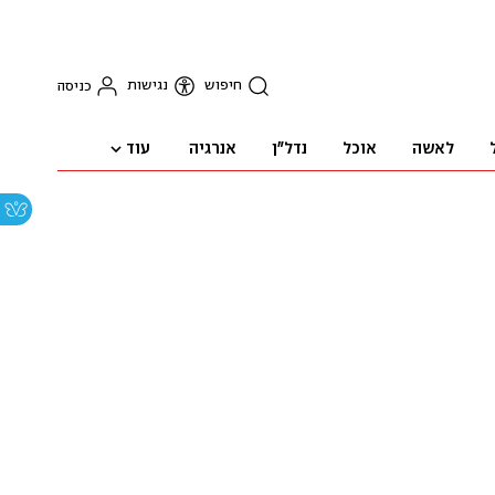
חיפוש
נגישות
כניסה
עוד
לאשה
אוכל
נדל"ן
אנרגיה