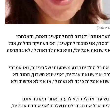
גרינאפל
)
אני מנסה לתפוס אותם ברגעים האלה, "לנער אותם" ולגרום להם להקשיב באמת, והצלחתי. 
אותה ילדה הנהנה בראש, כאילו אמרה לי "בסדר, אני מוכנה להקשיב", ואז העתיקה מהלוח, אבל 
בסוף הדף היא כתבה את המשפט הבא: "אני שונאת אנגלית", והיא באה להראות לי. לא בהתרסה, 
החלטתי לעצור את כל השיעור ולהשתיק את כל הילדים ברגע משמעותי של רצינות, ואז אמרתי 
להם: "תקשיבו, כשאתם אומרים למוח שלכם 'אני שונאת אנגלית', 'אני שונא חשבון', המוח לא 
מתווכח אתכם, הוא פשוט אומר 'אה, אני שונא אנגלית כי זה לא נעים לי, אז אני לא אקשיב ולא 
"פשוט, וככה אתם ממשיכים לא להקשיב בשיעור אנגלית ולא לדעת, ואחרי תקופה אתם 
מתעוררים ומבינים שאתם לא יודעים אנגלית. אבל אם תגידו למוח שלכם: 'אני אוהבת אנגלית', 