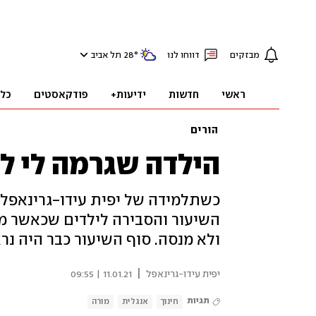
מבזקים
דווחו לנו
°
28
תל אביב
ראשי
חדשות
ידיעות+
פודקאסטים
כל
הורים
הילדה שגרמה לי ל
כשתלמידה של יפית עידו-גרינאפל
השיעור והסבירה לילדים שכאשר מ
ולא מנסה. סוף השיעור כבר היה נר
|
יפית עידו-גרינאפל
11.01.21 | 09:55
תגיות
חינוך
אנגלית
מורה