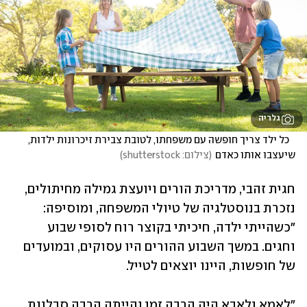
גלריה
   כל ילד צריך חופשה עם משפחתו, לטובת צבירת זיכרונות ילדות, 
שיעצבו אותו כאדם
(
צילום: shutterstock
)
חגית זהבי, מדריכת הורים ויועצת גמילה מחיתולים, 
נזכרת בנוסטלגיה של טיולי המשפחה, ומוסיפה: 
"כשהייתי ילדה, חיכיתי בקוצר רוח לסופי שבוע 
וחגים. במשך השבוע ההורים היו עסוקים, ובמועדים 
של חופשות, היינו יוצאים לטייל.
"לאמא ולאבא היה הרבה זמן והייתה הרבה סבלנות. 