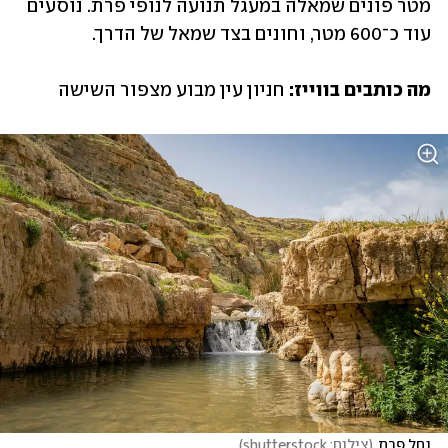
מטר פונים שמאלה במעגל תנועה לנופי פרת. נוסעים 
עוד כ־600 מטר, וחונים בצד שמאל של הדרך.
מה כותבים בווייז: 
חניון עין מבוע מצפור השישה
נחל פרת
(
צילום: shutterstock
)