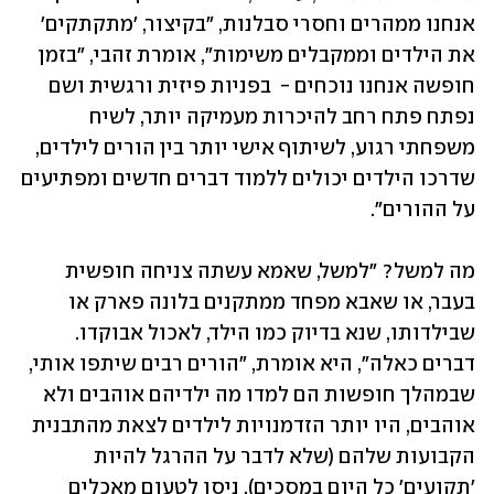
אנחנו ממהרים וחסרי סבלנות, "בקיצור, 'מתקתקים' 
את הילדים וממקבלים משימות", אומרת זהבי, "בזמן 
חופשה אנחנו נוכחים -  בפניות פיזית ורגשית ושם 
נפתח פתח רחב להיכרות מעמיקה יותר, לשיח 
משפחתי רגוע, לשיתוף אישי יותר בין הורים לילדים, 
שדרכו הילדים יכולים ללמוד דברים חדשים ומפתיעים 
על ההורים". 
מה למשל? "למשל, שאמא עשתה צניחה חופשית 
בעבר, או שאבא מפחד ממתקנים בלונה פארק או 
שבילדותו, שנא בדיוק כמו הילד, לאכול אבוקדו. 
דברים כאלה", היא אומרת, "הורים רבים שיתפו אותי, 
שבמהלך חופשות הם למדו מה ילדיהם אוהבים ולא 
אוהבים, היו יותר הזדמנויות לילדים לצאת מהתבנית 
הקבועות שלהם (שלא לדבר על ההרגל להיות 
'תקועים' כל היום במסכים), ניסו לטעום מאכלים 