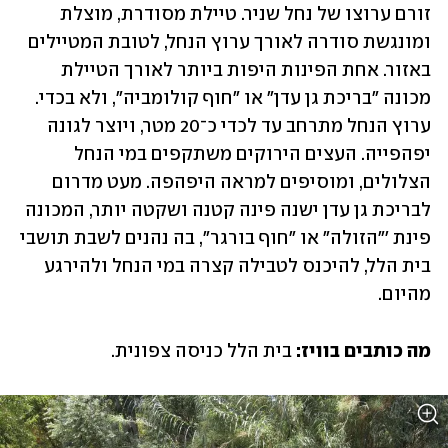
זורם ערוצו של נחל שניר. טיילת מסודרת, מוצלת 
ומונגשת סודרה לאורך ערוץ הנחל, לטובת המטיילים 
באזור. אחת הפינות היפות ביותר לאורך הטיילת 
מכונה "בריכת גן עדן" או "חוף קולומביה", ולא בכדי. 
ערוץ הנחל מתרחב עד לכדי כ־20 מטר, ויוצר לגונה 
יפהפייה. העצים הירוקים משתקפים במי הנחל 
הצלולים, ומוסיפים למראה היפהפה. מעט מדרום 
לבריכת גן עדן ישנה פינה קטנה ושקטה יותר, המכונה 
פינת '"הזולה" או "חוף בורגר", בה נהנים לשבת תושבי 
בית הלל, להיכנס לטבילה קצרה במי הנחל ולהירגע 
מהיום. 
מה כותבים בוויז:
 בית הלל כניסה צפונית. 