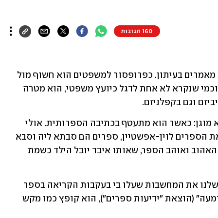
160 תגובות
כפובליציסט, הוא חשוף כאשר הוא כותב מאמרים בעיתון. כפרופסור למשפטים הוא חשוף מול 
הסטודנטים שלו בקרייה האקדמית אונו. וכמי שנקרא לא אחת לדגל כיועץ משפטי, הוא מטרה 
יזם וגם בקפלניזם. 
ורק במקום אחד נדמה ליובל אלבשן שהוא מוגן: כאשר הוא מתעטף בכתיבה הספרותית. אולי 
מפני שעבורו, הנין למייסדי הדפוס והוצאת הספרים לוין-אפשטיין, ספרים הם סבתא ליה וסבא 
שמואל — והם בעיקר ולפני הכל אבא דני האהוב ואוהב הספר, שאותו איבד יובל הילד כשמת 
כשאני מספרת לאלבשן בתחילת השיחה שלנו את המחשבות שעלו בי בעקבות הקריאה בספר 
הילדים החדש והמיוחד שלו, "הטיפה והדמעה" (הוצאת "ידיעות ספרים"), הוא קופץ כמו מקש 