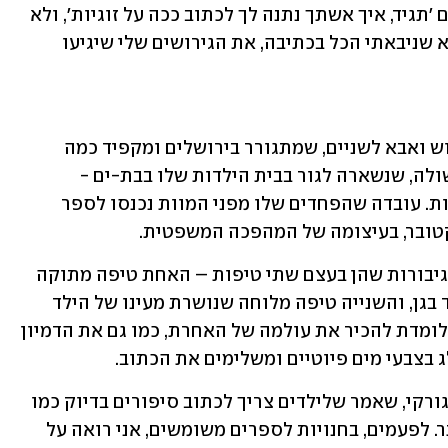
בלעדיו. אנשים שקראו את הספר שאלו גם 'תגיד, איך אשתך נתנה לך לכתוב ככה על זוגיות', ולא 
הבנתי מה הם רוצים. רק שנתיים אחרי יצא שניבאתי הכל בכתיבה, את הגירושים שלי שיגיעו 
אז בסוף, אומר פרופסור אלבשן, כיום גרוש ואבא לשניים, שמתגורר בירושלים ומקפיד כמה 
פעמים בכל שבוע לנסוע לבקר את אמא שולה, שנשארה לגור בבית הילדות שלו בבת-ים - 
הנשמה והיד כותבות רק את מה שהן רוצות. עובדה שהפחדים שלו מפני המוות נכנסו לספר 
בספר, ששפתו יפה ולעיתים גבוהה, שתי גיבורות שהן בעצם שתי טיפות – האחת טיפה מתוקה 
שיורדת מענן ונוחתת על ציור שמצייר ילד בגן, והשנייה טיפה מלוחה שנושרת מעינו של הילד 
שמגלה שציורו נהרס. כל אחת מהטיפות לומדת להכיר את עולמה של האחרת, כמו גם את הדמיון 
ג בצבעי מים פיוטיים ומשלימים את הכתוב. 
"לא התנחמדתי. אני נאמן לסופר מקסים גורקי, שאמר שלילדים צריך לכתוב סיפורים בדיוק כמו 
שכותבים סיפורים למבוגרים, רק טוב יותר. לפעמים, בחנויות לספרים משומשים, אני רואה על 