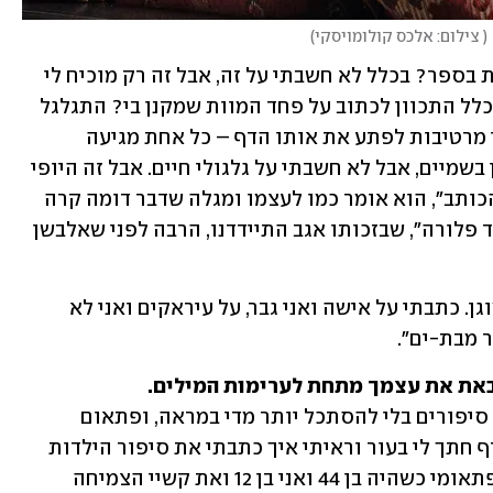
(
 צילום: אלכס קולומויסקי
)
"מחזוריות החיים והמוות? זה מה שמצאת בספר? בכלל לא חשבתי על זה, אבל זה רק מוכיח לי 
שוב עד כמה אני חשוף בספרים שלי. מי בכלל התכוון לכתוב על פחד המוות שמקנן בי? התגלגל 
לי בראש סיפור על טיפה ודמעה ששתיהן מרטיבות לפתע את אותו הדף – כל אחת מגיעה 
ממקום אחר – אחת מהעיניים ואחת מענן בשמיים, אבל לא חשבתי על גלגולי חיים. אבל זה היופי 
בספר, שהוא יותר של הקורא מאשר של הכותב", הוא אומר כמו לעצמו ומגלה שדבר דומה קרה 
לו כשכתב את הרומן רב-המכר שלו "תמיד פלורה", שבזכותו אגב התיידדנו, הרבה לפני שאלבשן 
"גם כשכתבתי את פלורה, חשבתי שאני מוגן. כתבתי על אישה ואני גבר, על עיראקים ואני לא 
 מבת-ים".
את את עצמך מתחת לערימות המילים. 
"כמו שאני עושה כל החיים, מספר לעצמי סיפורים בלי להסתכל יותר מדי במראה, ופתאום 
כשקראתי את מה שכתבתי ב'פלורה' כל דף חתך לי בעור וראיתי איך כתבתי את סיפור הילדות 
שלי ואת הגעגועים לאבא שנפטר באופן פתאומי כשהיה בן 44 ואני בן 12 ואת קשיי הצמיחה 