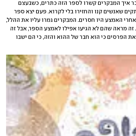
המדף גם 30 עותקים מאותו ספר, ואני זוכר איך המבקרים קשרו לספר הזה כתרים, כשבעצם 
המדף בחנות המאובקת מגלה עשרות עותקים שאנשים קנו והחזירו בלי לקרוא. פעם יצא ספר 
שבגלל תקלה בדפוס, 30 מהעמודים שלו אחרי האמצע היו חסרים. המבקרים גמרו עליו את ההלל, 
בלי להזכיר במילה את העמודים החסרים. זה מראה שהם לא הגיעו אפילו לאמצע הספר, אבל זה 
טרנדי להגיד שהוא מעולה והמחבר יקבל את הפרסים כי הוא חבר של ההוא והזה, כי הם ישבו 