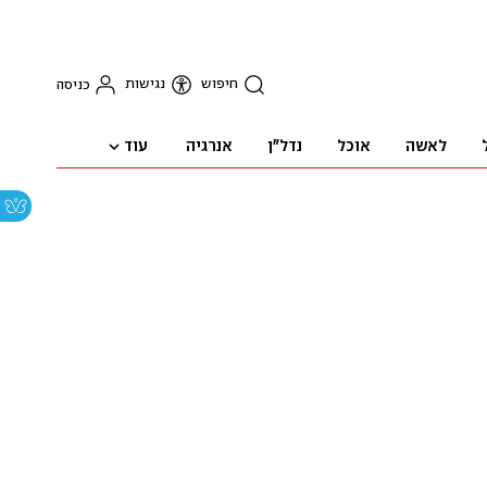
חיפוש
נגישות
כניסה
עוד
לאשה
אוכל
נדל"ן
אנרגיה