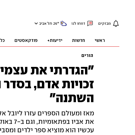
מבזקים
דווחו לנו
°
26
תל אביב
ראשי
חדשות
ידיעות+
פודקאסטים
כל
הורים
"הגדרתי את עצמי י
השתנה"
את אביו 
עכשיו הוא מוציא ספר ילדים ומסבי