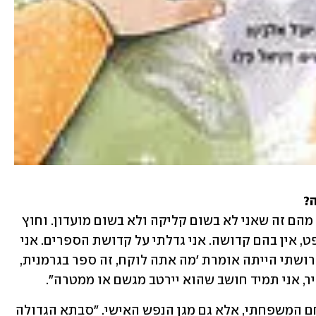
?
"בכלל לא. אחד הדברים שאני הכי מבסוט מהם זה שאני לא בשום קליקה ולא בשום מועדון. וחוץ 
מזה, עם כל האהבה שלי לאקדמיה ולמשפט, אין בהם קדושה. אני גדלתי על קדושת הספרים. אני 
לא יכול למשל לראות ספר זרוק ברחוב. גרושתי הייתה אומרת 'מה אתה לוקח, זה ספר בגרמנית, 
יר, אני תמיד חושב שהוא יירטב מגשם או ממטרה".
ואכן, הספרים היו עבורו לא רק מטה הלחם המשפחתי, אלא גם מגן הנפש האישי. "סבתא הגדולה 