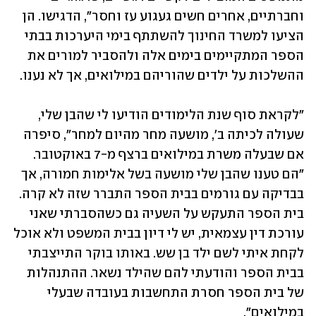
וחברתיים, אחרים חשים געגוע עז וחסר", הדגישו. הן 
הציעו למשרד החינוך להשתתף בימי היערכות בבתי 
הספר המתקיימים בימים אלה ולהסביר למורים את 
ההשלכות על ילדים שהוריהם במילואים, אך לא נענו.
"לקראת סוף שנת הלימודים הודיעו לי שהבן שלי, 
שעולה לכיתה ב', מושעה מחר מהיום למחר", סיפרה 
אם שבעלה משרת במילואים ברצף מ-7 באוקטובר. 
"הם טענו שהבן שלי מושעה בשל אלימות חמורה, אך 
בבדיקה עם גורמים בבית הספר התברר שזה לא קרה. 
בית הספר התעקש על השעיה גם כשהסברתי שאני 
עורכת דין עצמאית, יש לי דיון בבית המשפט ולא אוכל 
לקחת איתי לשם ילד בן שש. באותו בוקר התייצבתי 
בבית הספר והודעתי להם שהילד נשאר. ההתנהלות 
של בית הספר חסרת התחשבות בעובדה שבעלי 
במילואים".