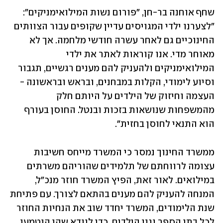
שחף אוחנה בר-חן, "פורום נשות המילואימניקים": 
״לצערנו ילדי המגויסים עדיין שקופים עבור הצוותים 
החינוכיים גם לאחר עשרה חודשי מלחמה. אך לא 
מאוחר מדי. אנו קוראות לאתר את ילדי 
המילואימניקים ולהעניק להם מענים רגשיים, תגבור 
וסיוע לימודי, הקלות במבחנים, ובראש ובראשונה - 
העצמה וחיזוק של הילדים על היותם חלק 
מהמשפחות שנושאות בזכות ובנטל. החוסן בעורף 
הוא התנאי לחוסן בחזית״.
ממשרד החינוך נמסר כי המשרד מייחס חשיבות 
עצומה לרווחתם של תלמידים שהוריהם משרתים 
במילואים. לאור זאת, הפיץ המשרד חוזר מנכ"ל, 
המנחה להעניק להם מענים בהתאם לצורך. עם פתיחת 
שנת הלימודים, המשרד יחדד שוב את הנחיות החוזר 
לכל בתי הספר וגני הילדים, כדי לוודא שהן הוטמעו.