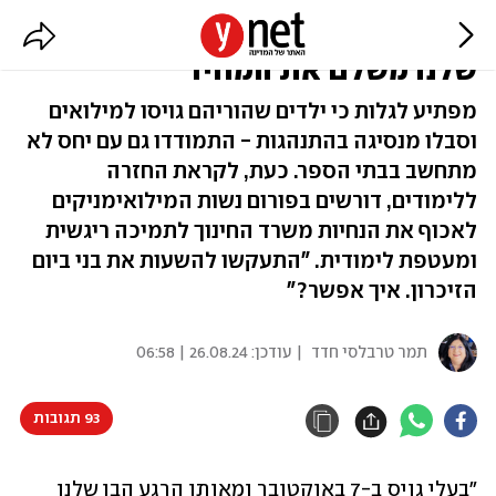
"בעלי במילואים מ-7 באוקטובר. הבן
שלנו משלם את המחיר"
מפתיע לגלות כי ילדים שהוריהם גויסו למילואים
וסבלו מנסיגה בהתנהגות - התמודדו גם עם יחס לא
מתחשב בבתי הספר. כעת, לקראת החזרה
ללימודים, דורשים בפורום נשות המילואימניקים
לאכוף את הנחיות משרד החינוך לתמיכה ריגשית
ומעטפת לימודית. "התעקשו להשעות את בני ביום
הזיכרון. איך אפשר?"
תמר טרבלסי חדד
| עודכן:
26.08.24 | 06:58
93 תגובות
"בעלי גויס ב-7 באוקטובר ומאותו הרגע הבן שלנו 