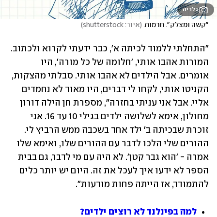
גלריה
"קשה ומצלק". חרמות
(
איור: shutterstock
)
"התחלתי ללמוד לכיתה א', כבר ידעתי לקרוא ולכתוב. 
המורות אהבו אותי, 'חלומה של כל מורה', היו 
אומרים. אבל הילדים לא אהבו אותי. סבלתי מהצקות, 
הקניטו אותי, לקחו לי דברים, היו מאוד לא נחמדים 
אליי. אבל אני עניתי בחזרה", מספרת חן הילה דורון 
מחולון, אימא לשלושה ילדים בגילי 10 עד 16. אני 
זוכרת שבכיתה ב' ילד אחד בשכבה ממש הרביץ לי. 
ההורים שלי הלכו לדבר עם ההורים שלו, ואימא שלו 
אמרה - 'הוא גבר קטן'. לא היה עם מי לדבר, גם בבית 
הספר לא ידעו איך לעכל את זה. היום יש יותר כלים 
להתמודד, אז הייתה פחות מודעות". 
למה בפינלנד לא רוצים ילדים?