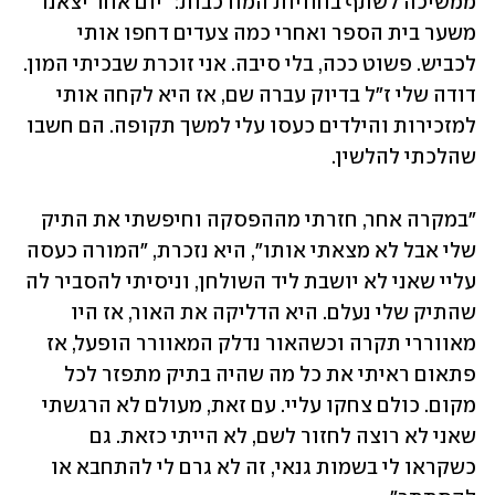
ממשיכה לשתף בחוויות המורכבות: "יום אחד יצאנו 
משער בית הספר ואחרי כמה צעדים דחפו אותי 
לכביש. פשוט ככה, בלי סיבה. אני זוכרת שבכיתי המון. 
דודה שלי ז"ל בדיוק עברה שם, אז היא לקחה אותי 
למזכירות והילדים כעסו עלי למשך תקופה. הם חשבו 
שהלכתי להלשין. 
"במקרה אחר, חזרתי מההפסקה וחיפשתי את התיק 
שלי אבל לא מצאתי אותו", היא נזכרת, "המורה כעסה 
עליי שאני לא יושבת ליד השולחן, וניסיתי להסביר לה 
שהתיק שלי נעלם. היא הדליקה את האור, אז היו 
מאווררי תקרה וכשהאור נדלק המאוורר הופעל, אז 
פתאום ראיתי את כל מה שהיה בתיק מתפזר לכל 
מקום. כולם צחקו עליי. עם זאת, מעולם לא הרגשתי 
שאני לא רוצה לחזור לשם, לא הייתי כזאת. גם 
כשקראו לי בשמות גנאי, זה לא גרם לי להתחבא או 