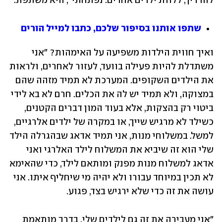
להדריך, ללוות ילדים אחרים. נפתחתי", היא משתפת.
שתפו אותנו בסיפור שלכם, כתבו למייל הורים
ואיך חווית הילדות משפיעה על האימהות? "אני 
משתדלת להיות פעילה בוועד, לעזור לאחרים, ולראות 
את הילדים השקופים. המערכת לא תמיד מזהה שהם 
במצוקה, ולא תמיד יש לה את הכלים. חרם לא בא לידי 
ביטוי רק בהצקות, אלא בעוד המון דברים הקטנים, 
כשילד לא מרגיש שייך, או במקרה של ילדים אלרגיים, 
למשל. במשלוחי מנות, אני תמיד אדאג שבהגרלה הילד 
שלי הוא זה שיביא את המשלוח לילד האלרגי ואני 
אדאג למשלוח מנות מפנק ומותאם לילד, כדי שהאימא 
לא תכין במיוחד עבורו ולא יהיה מי שיחליף איתו. אני 
עושה את זה כדי שלא ירגיש בצד, פגוע.
"אני מעבירה את זה גם לילדים שלי, בדרך מותאמת 