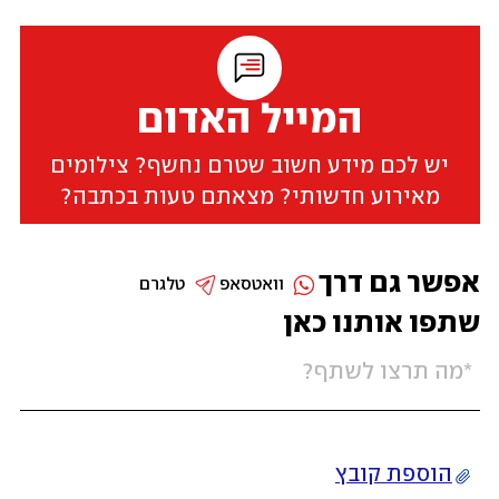
המייל האדום
יש לכם מידע חשוב שטרם נחשף? צילומים
מאירוע חדשותי? מצאתם טעות בכתבה?
אפשר גם דרך
וואטסאפ
טלגרם
שתפו אותנו כאן
הוספת קובץ