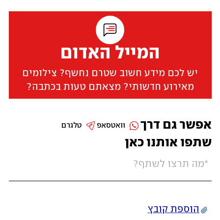
המייל האדום
יש לכם מידע חשוב שטרם נחשף? צילומים
מאירוע חדשותי? מצאתם טעות בכתבה?
אפשר גם דרך
וואטסאפ
טלגרם
שתפו אותנו כאן
הוספת קובץ