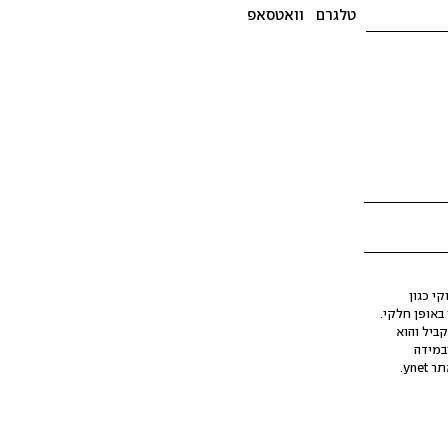
טלגרם
וואטסאפ
י כגון
ינה מלאכותית (AI), בין באופן מלא ובין באופן חלקי.
קביל והוא
במידה
yne.