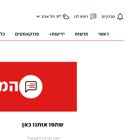
מבזקים
דווחו לנו
°
31
תל אביב
ראשי
חדשות
ידיעות+
פודקאסטים
כל
המי
שתפו אותנו כאן