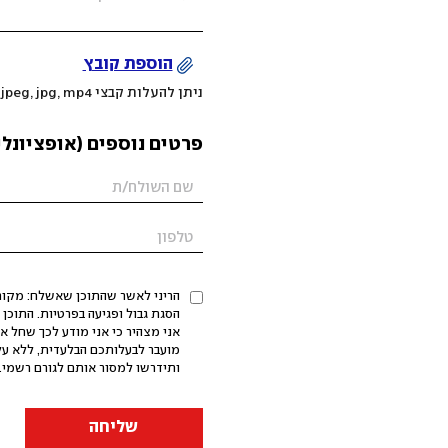
הוספת קובץ
ניתן להעלות קבצי mov, png, jpeg, jpg, mp4 עד 200MB
פרטים נוספים (אופציונלי
הריני לאשר שהתוכן שאשלח: מקורי,
אני מצהיר כי אני מודע לכך שחל א
מועבר לבעלותכם הבלעדית, ללא על
ותידרשו למסור אותם לגורם רשמי. 
שליחה