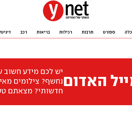
כלה
ספורט
תרבות
רכילות
בריאות
רכב
דיגיטל
יש לכם מידע חשוב 
יל האדום
נחשף? צילומים מאיר
חדשותי? מצאתם טע