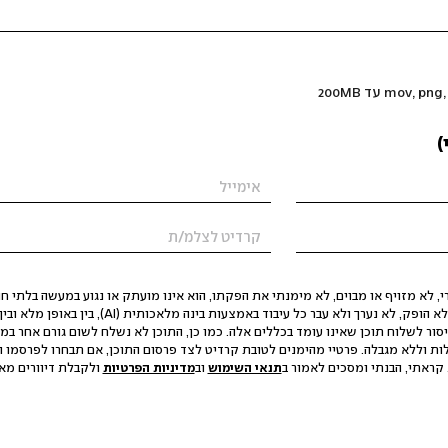
)
 לא מזויף או מבוים, לא מימנתי את הפקתו, הוא אינו מועתק או נגוע במעשה בלתי חוק
הסגת גבול ופגיעה בפרטיות. התוכן לא הופק, לא נערך ולא עבר כל עיבוד באמצעות ב
יסור לשלוח תוכן שאינו עומד בכללים אלה. כמו כן, התוכן לא נשלח לשום גורם אחר במ
ות וללא מגבלה. פרטיי מהימנים לטובת קרדיט לצד פרסום התוכן, אם תבחרו לפרסמו ו
קראתי, הבנתי ומסכים לאמור ב
תנאי השימוש
וב
מדיניות הפרטיות
ולקבלת דיוורים מאתר t