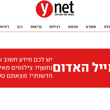
כלה
ספורט
תרבות
רכילות
בריאות
רכב
דיגיטל
יש לכם מידע חשוב 
יל האדום
נחשף? צילומים מאיר
חדשותי? מצאתם טע