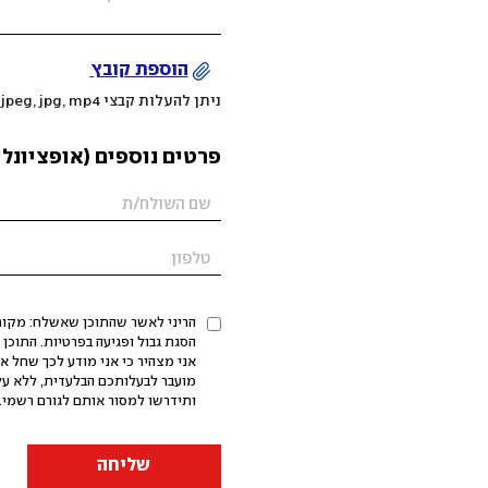
הוספת קובץ
ניתן להעלות קבצי mov, png, jpeg, jpg, mp4 עד 200MB
פרטים נוספים (אופציונלי
הריני לאשר שהתוכן שאשלח: מקורי,
אני מצהיר כי אני מודע לכך שחל א
מועבר לבעלותכם הבלעדית, ללא על
ותידרשו למסור אותם לגורם רשמי. 
שליחה