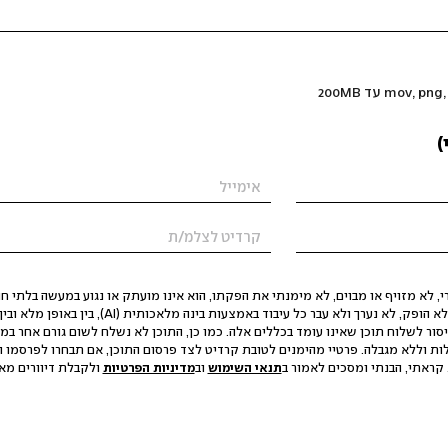
)
 לא מזויף או מבוים, לא מימנתי את הפקתו, הוא אינו מועתק או נגוע במעשה בלתי חוק
הסגת גבול ופגיעה בפרטיות. התוכן לא הופק, לא נערך ולא עבר כל עיבוד באמצעות ב
יסור לשלוח תוכן שאינו עומד בכללים אלה. כמו כן, התוכן לא נשלח לשום גורם אחר במ
ות וללא מגבלה. פרטיי מהימנים לטובת קרדיט לצד פרסום התוכן, אם תבחרו לפרסמו ו
קראתי, הבנתי ומסכים לאמור ב
תנאי השימוש
וב
מדיניות הפרטיות
ולקבלת דיוורים מאתר t