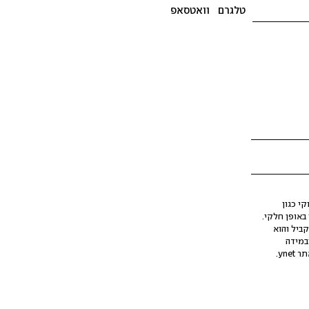
טלגרם
וואטסאפ
י כגון
ינה מלאכותית (AI), בין באופן מלא ובין באופן חלקי.
קביל והוא
במידה
yne.