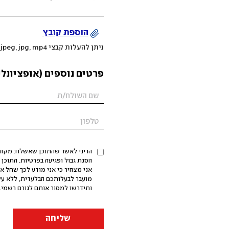
הוספת קובץ
ניתן להעלות קבצי mov, png, jpeg, jpg, mp4 עד 200MB
פרטים נוספים (אופציונלי
הריני לאשר שהתוכן שאשלח: מקורי,
אני מצהיר כי אני מודע לכך שחל א
מועבר לבעלותכם הבלעדית, ללא על
ותידרשו למסור אותם לגורם רשמי. 
שליחה