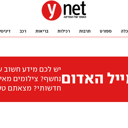
כלה
ספורט
תרבות
רכילות
בריאות
רכב
דיגיטל
יש לכם מידע חשוב 
יל האדום
נחשף? צילומים מאיר
חדשותי? מצאתם טע