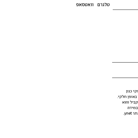
טלגרם
וואטסאפ
י כגון
ינה מלאכותית (AI), בין באופן מלא ובין באופן חלקי.
קביל והוא
במידה
yne.