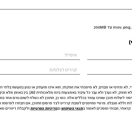
)
 לא מזויף או מבוים, לא מימנתי את הפקתו, הוא אינו מועתק או נגוע במעשה בלתי חוק
הסגת גבול ופגיעה בפרטיות. התוכן לא הופק, לא נערך ולא עבר כל עיבוד באמצעות ב
יסור לשלוח תוכן שאינו עומד בכללים אלה. כמו כן, התוכן לא נשלח לשום גורם אחר במ
ות וללא מגבלה. פרטיי מהימנים לטובת קרדיט לצד פרסום התוכן, אם תבחרו לפרסמו ו
קראתי, הבנתי ומסכים לאמור ב
תנאי השימוש
וב
מדיניות הפרטיות
ולקבלת דיוורים מאתר t