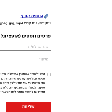
הוספת קובץ
ניתן להעלות קבצי mov, png, jpeg, jpg, mp4 עד 200MB
פרטים נוספים (אופציונלי
הריני לאשר שהתוכן שאשלח: מקורי,
אני מצהיר כי אני מודע לכך שחל א
מועבר לבעלותכם הבלעדית, ללא על
ותידרשו למסור אותם לגורם רשמי. 
שליחה