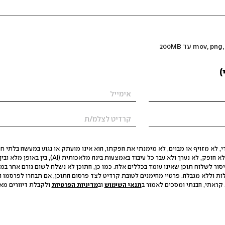
)
 לא מזויף או מבוים, לא מימנתי את הפקתו, הוא אינו מועתק או נגוע במעשה בלתי חוק
הסגת גבול ופגיעה בפרטיות. התוכן לא הופק, לא נערך ולא עבר כל עיבוד באמצעות ב
יסור לשלוח תוכן שאינו עומד בכללים אלה. כמו כן, התוכן לא נשלח לשום גורם אחר במ
ות וללא מגבלה. פרטיי מהימנים לטובת קרדיט לצד פרסום התוכן, אם תבחרו לפרסמו ו
קראתי, הבנתי ומסכים לאמור ב
תנאי השימוש
וב
מדיניות הפרטיות
ולקבלת דיוורים מאתר t