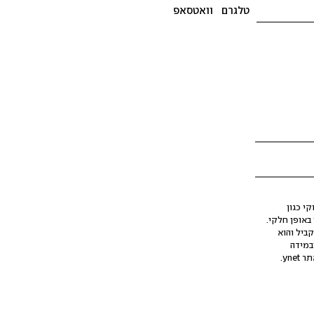
טלגרם
וואטסאפ
י כגון
ינה מלאכותית (AI), בין באופן מלא ובין באופן חלקי.
קביל והוא
במידה
yne.