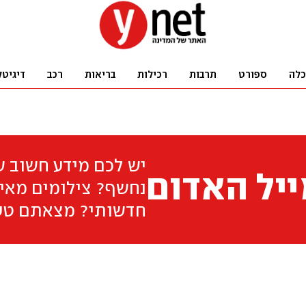
כלה
ספורט
תרבות
רכילות
בריאות
רכב
דיגיטל
יש לכם מידע חשוב 
יל האדום
נחשף? צילומים מאיר
חדשותי? מצאתם טע