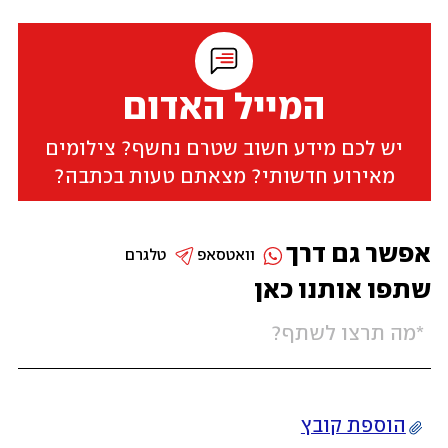
המייל האדום
יש לכם מידע חשוב שטרם נחשף? צילומים
מאירוע חדשותי? מצאתם טעות בכתבה?
אפשר גם דרך
וואטסאפ
טלגרם
שתפו אותנו כאן
הוספת קובץ