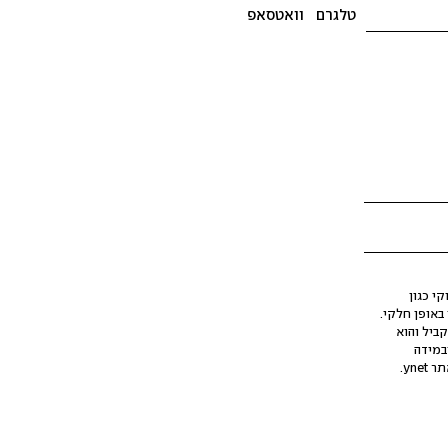
טלגרם
וואטסאפ
י כגון
ינה מלאכותית (AI), בין באופן מלא ובין באופן חלקי.
קביל והוא
במידה
yne.