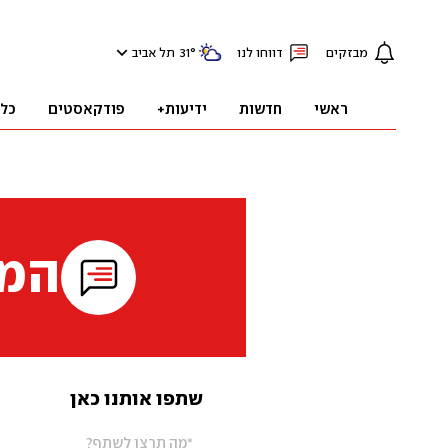
מבזקים
דווחו לנו
°
31
תל אביב
ראשי
חדשות
ידיעות+
פודקאסטים
כל
המי
שתפו אותנו כאן