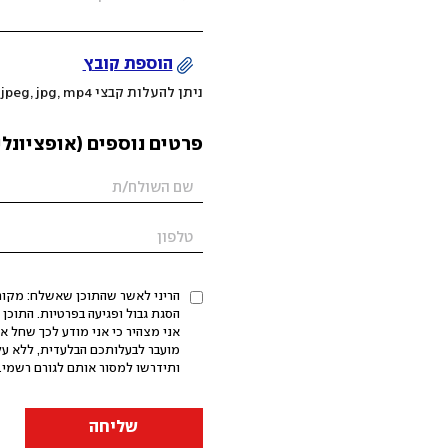
הוספת קובץ
ניתן להעלות קבצי mov, png, jpeg, jpg, mp4 עד 200MB
פרטים נוספים (אופציונלי
הריני לאשר שהתוכן שאשלח: מקורי,
אני מצהיר כי אני מודע לכך שחל א
מועבר לבעלותכם הבלעדית, ללא על
ותידרשו למסור אותם לגורם רשמי. 
שליחה