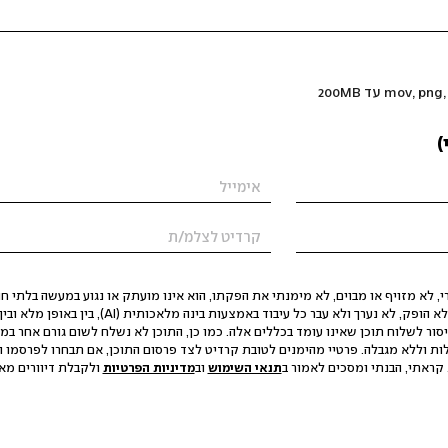
)
 לא מזויף או מבוים, לא מימנתי את הפקתו, הוא אינו מועתק או נגוע במעשה בלתי חוק
הסגת גבול ופגיעה בפרטיות. התוכן לא הופק, לא נערך ולא עבר כל עיבוד באמצעות ב
יסור לשלוח תוכן שאינו עומד בכללים אלה. כמו כן, התוכן לא נשלח לשום גורם אחר במ
ות וללא מגבלה. פרטיי מהימנים לטובת קרדיט לצד פרסום התוכן, אם תבחרו לפרסמו ו
קראתי, הבנתי ומסכים לאמור ב
תנאי השימוש
וב
מדיניות הפרטיות
ולקבלת דיוורים מאתר t