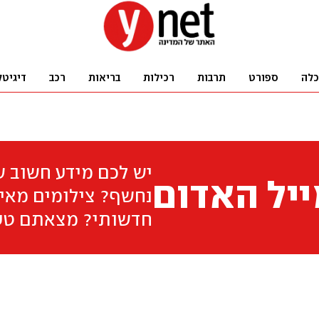
כלה
ספורט
תרבות
רכילות
בריאות
רכב
דיגיטל
יש לכם מידע חשוב 
יל האדום
נחשף? צילומים מאיר
חדשותי? מצאתם טע