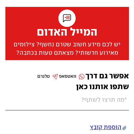
המייל האדום
יש לכם מידע חשוב שטרם נחשף? צילומים
מאירוע חדשותי? מצאתם טעות בכתבה?
אפשר גם דרך
וואטסאפ
טלגרם
שתפו אותנו כאן
הוספת קובץ