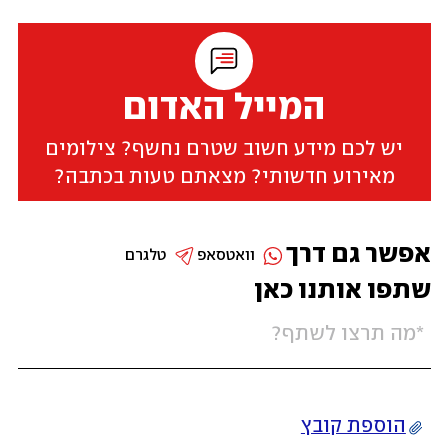
המייל האדום
יש לכם מידע חשוב שטרם נחשף? צילומים
מאירוע חדשותי? מצאתם טעות בכתבה?
אפשר גם דרך
וואטסאפ
טלגרם
שתפו אותנו כאן
הוספת קובץ