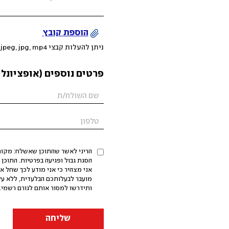
הוספת קובץ
ניתן להעלות קבצי mov, png, jpeg, jpg, mp4 עד 200MB
פרטים נוספים (אופציונלי
הריני לאשר שהתוכן שאשלח: מקורי,
אני מצהיר כי אני מודע לכך שחל א
מועבר לבעלותכם הבלעדית, ללא על
ותידרשו למסור אותם לגורם רשמי. 
שליחה