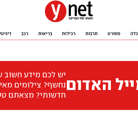
כלה
ספורט
תרבות
רכילות
בריאות
רכב
דיגיטל
יש לכם מידע חשוב 
יל האדום
נחשף? צילומים מאיר
חדשותי? מצאתם טע