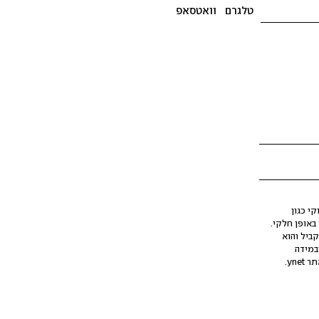
טלגרם
וואטסאפ
י כגון
ינה מלאכותית (AI), בין באופן מלא ובין באופן חלקי.
קביל והוא
במידה
yne.