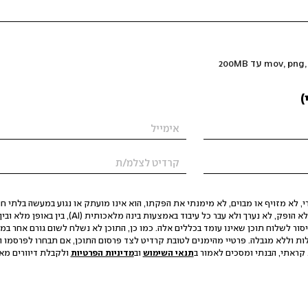
)
 לא מזויף או מבוים, לא מימנתי את הפקתו, הוא אינו מועתק או נגוע במעשה בלתי חוק
הסגת גבול ופגיעה בפרטיות. התוכן לא הופק, לא נערך ולא עבר כל עיבוד באמצעות ב
יסור לשלוח תוכן שאינו עומד בכללים אלה. כמו כן, התוכן לא נשלח לשום גורם אחר במ
ות וללא מגבלה. פרטיי מהימנים לטובת קרדיט לצד פרסום התוכן, אם תבחרו לפרסמו ו
קראתי, הבנתי ומסכים לאמור ב
תנאי השימוש
וב
מדיניות הפרטיות
ולקבלת דיוורים מאתר t