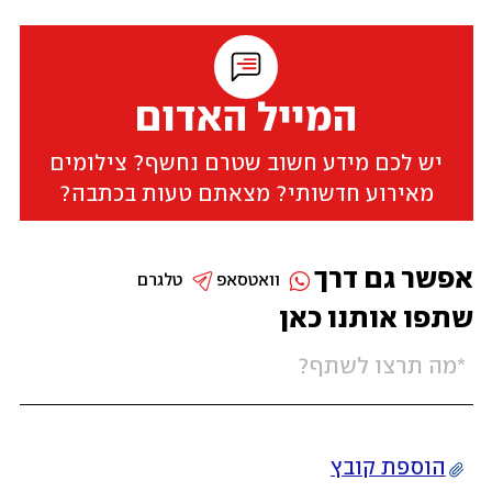
המייל האדום
יש לכם מידע חשוב שטרם נחשף? צילומים
מאירוע חדשותי? מצאתם טעות בכתבה?
אפשר גם דרך
וואטסאפ
טלגרם
שתפו אותנו כאן
הוספת קובץ