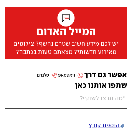
המייל האדום
יש לכם מידע חשוב שטרם נחשף? צילומים
מאירוע חדשותי? מצאתם טעות בכתבה?
אפשר גם דרך
וואטסאפ
טלגרם
שתפו אותנו כאן
הוספת קובץ