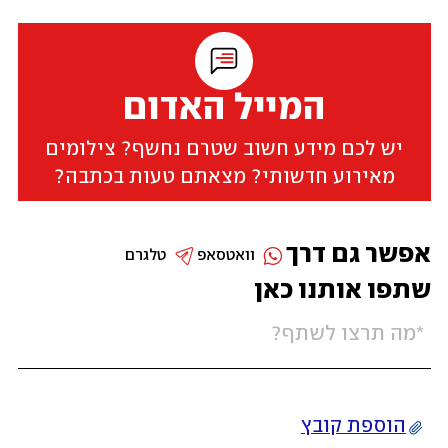
המייל האדום
יש לכם מידע חשוב שטרם נחשף? צילומים
מאירוע חדשותי? מצאתם טעות בכתבה?
אפשר גם דרך
וואטסאפ
טלגרם
שתפו אותנו כאן
הוספת קובץ