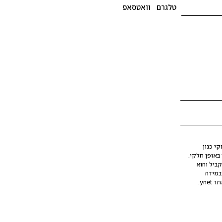
טלגרם
וואטסאפ
י כגון
ינה מלאכותית (AI), בין באופן מלא ובין באופן חלקי.
קביל והוא
במידה
yne.