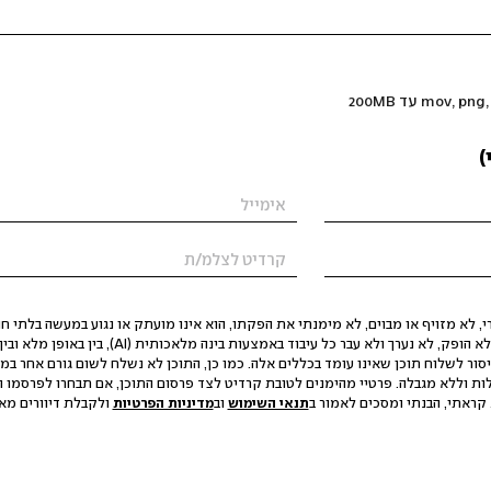
)
 לא מזויף או מבוים, לא מימנתי את הפקתו, הוא אינו מועתק או נגוע במעשה בלתי חוק
הסגת גבול ופגיעה בפרטיות. התוכן לא הופק, לא נערך ולא עבר כל עיבוד באמצעות ב
יסור לשלוח תוכן שאינו עומד בכללים אלה. כמו כן, התוכן לא נשלח לשום גורם אחר במ
ות וללא מגבלה. פרטיי מהימנים לטובת קרדיט לצד פרסום התוכן, אם תבחרו לפרסמו ו
קראתי, הבנתי ומסכים לאמור ב
תנאי השימוש
וב
מדיניות הפרטיות
ולקבלת דיוורים מאתר t