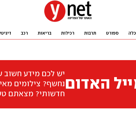
כלה
ספורט
תרבות
רכילות
בריאות
רכב
דיגיטל
יש לכם מידע חשוב 
יל האדום
נחשף? צילומים מאיר
חדשותי? מצאתם טע