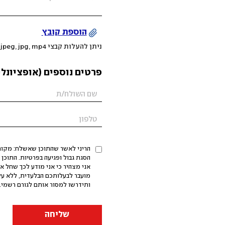
הוספת קובץ
ניתן להעלות קבצי mov, png, jpeg, jpg, mp4 עד 200MB
פרטים נוספים (אופציונלי
הריני לאשר שהתוכן שאשלח: מקורי,
אני מצהיר כי אני מודע לכך שחל א
מועבר לבעלותכם הבלעדית, ללא על
ותידרשו למסור אותם לגורם רשמי. 
שליחה