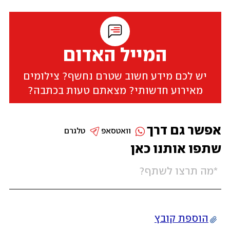
המייל האדום
יש לכם מידע חשוב שטרם נחשף? צילומים
מאירוע חדשותי? מצאתם טעות בכתבה?
אפשר גם דרך
וואטסאפ
טלגרם
שתפו אותנו כאן
הוספת קובץ