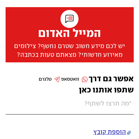
המייל האדום
יש לכם מידע חשוב שטרם נחשף? צילומים
מאירוע חדשותי? מצאתם טעות בכתבה?
אפשר גם דרך
וואטסאפ
טלגרם
שתפו אותנו כאן
הוספת קובץ