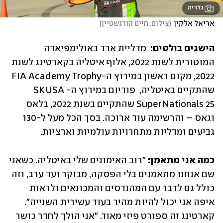
גלריה
אריאל אלקין
(
צילום: חיים הורנשטיין
)
הישגים בולטים:  
מדליית ארד באולימפיאדה 
המוטורית לשנת 2022, אלוף איטליה בקארטינג לשנת 
2022, מקום ראשון במירוץ ה-FIA Academy Trophy 
שהתקיים באיטליה,  פודיום במירוץ ה-SKUSA 
SuperNationals 25 שהתקיים בשנת 2022, בלאס 
וגאס – והרשימה עוד ארוכה. בסך הכל מעל ל-130 
גביעים ומדליות מתחרויות עולמיות וארציות.
כמה אני מתאמן: 
"רוב האימונים שלי באיטליה. כשאני 
שם אנחנו מתאמנים בלי הפסקה, מבוקר ועד ערב, וזה 
כולל גם לדבר עם המהנדסים והמכונאים ולראות 
איפה אני יכול להיות מהיר בעוד עשירית השנייה". 
קארטינג זה ספורט פיזי מאוד. "אני הולך לחדר כושר 