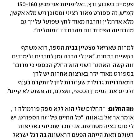
פעמיים בשבוע ורץ, באליפויות אני מגיע 150-160 
קמ"ש, זה ספורט מאוד רציני ומסוכן ויש מלא אקשן, 
מלא אדרנלין והרבה מאוד לחץ שפועל עלייך גם 
מהבחינה הפיזית וגם מהבחינה המנטלית". 
למרות שאריאל מצטיין בבית הספר, הוא משתף 
בקשיים בתחום. "אין לי הרבה זמן לחברים ולימודים 
וזה קשה. האתגר השני הוא החלק הכספי כי מדובר 
בספורט מאוד יקר. בארצות אחרות יש להן 
התאחדויות גדולות שעוזרות להן להתקדם בענף 
ולגייס את המימון הכספי, ואצלנו, זה פשוט לא קיים". 
מה החלום:  
"החלום שלי הוא ללא ספק פורמולה 1", 
אומר אריאל בגאווה. "כל החיים שלי זה הספורט. יש 
לי מוטיבציה מטורפת. אני זוכר שזכיתי באליפות 
העולם וזאת הייתה הפעם הראשונה בה דגל ישראל 