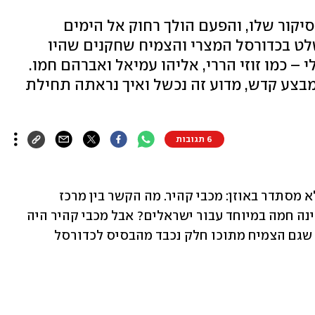
יקור שלו, והפעם הולך רחוק אל הימים
לט בכדורסל המצרי והצמיח שחקנים שהיו
– כמו זוזי הררי, אליהו עמיאל ואברהם חמו.
מבצע קדש, מדוע זה נכשל ואיך נראתה תחילת
6 תגובות
שתי המילים האלה לא הולכות ביחד, זה לא מסתדר באוזן: מכבי קהיר. מה הקשר בין מרכז 
הספורט היהודי לבין בירת מצרים, לא מדינה חמה במיוחד עבור ישראלים? אבל מכבי קהיר היה 
מועדון מכובד, מלא בהיסטוריה מפוארת, שגם הצמיח מתוכו חלק נכבד מהבסיס לכדורסל 