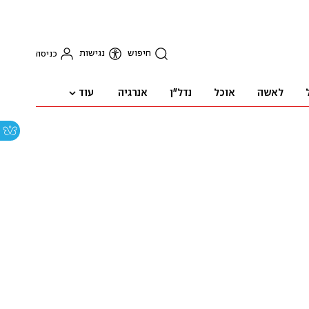
חיפוש
נגישות
כניסה
עוד
לאשה
אוכל
נדל"ן
אנרגיה