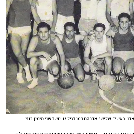
היו ימים. מכבי קהיר. עומד ראשון מימין: המאמן פפו אבו-ראשיד. שלישי: אברהם חמו בגיל 13. יושב שני מימין: זוזי 