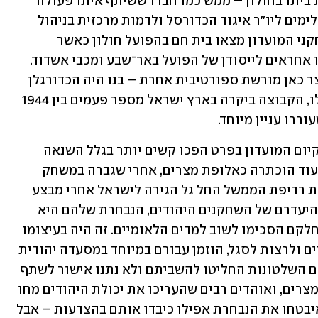
בסופו של דבר הוא עלה לישראל ובנה את ביתו בחולון – ממש כמו חברו ששיתף איתו פעולה 
בנבחרת מצרים, אליהו עמיאל ז"ל, שהפך לימים ליו"ר איגוד הכדורסל ולדמות מרכזית בניהול 
הכדורסל בארץ. הם לא היו לבד – רוב שחקני המועדון מצאו בית חם בהפועל חולון כאשר 
החליטו לעזוב את מצרים, ובהמשך גם היו אחראים לייסודן של הפועל באר־שבע ומכבי אשדוד. 
אחד מחברי המועדון, המאמן משה כהן, יצר כאן מורשת ספורטיבית אחרת – בנו היה הכדורגלן 
אבי כהן ז"ל. אגב, עוד לפני שהשחקנים עלו, הקבוצה ביקרה בארץ ישראל מספר פעמים בין 1944 
כמובן שעם הזמן החיים היהודיים בכלל וקיום המועדון בפרט הפכו קשים יותר בגלל השנאה 
המצרית כלפי ישראל. ב־1956 מכבי קהיר עוד הוכתרה כאלופת מצרים, אחרי שגברה במשחק 
הגמר על נבחרת הצבא 57:59, אבל בעקבות רדיפת הממשל החל גל הגירה לישראל אחרי מבצע 
קדש. רק מה? פתאום המצרים הבינו כי בהיעדרם של השחקנים היהודים, הנבחרת שלהם היא 
ממש לא אותו דבר. היו ניסיונות שכנוע, וחלקם הסכימו לשוב למדים הלאומיים. זה היה בעיצומו 
של חג הפסח, ועל מנת להחזיר את היהודים ולרצות לסגל, הוזמן עבורם במיוחד במסעדה יהודית 
אוכל כשר לפסח. אבל מה שווה האוכל, אם השלטונות החליטו להשביתם ולא נתנו אישור לשתף 
אותם? הדבר גרם לוויכוח ציבורי סוער במצרים, ואוהדים רבים שהעריכו את יכולת היהודים מחו 
על ההחלטה – כשהשוטרים הצבאיים שאיבטחו את הנבחרת אפילו כיבדו אותם בהצדעות – אבל 