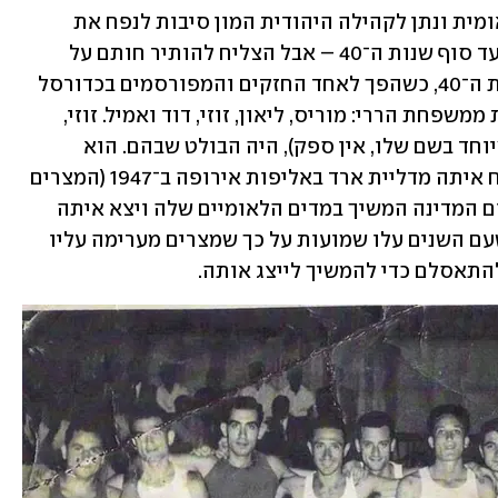
המועדון, שהיה כפוף להתאחדות הבינלאומית ונתן לקהילה היהודית המון סיבות לנפח את 
החזה בגאווה, לא פעל זמן רב – מ־1932 ועד סוף שנות ה־40 – אבל הצליח להותיר חותם על 
הספורט המצרי. לשיאו הגיע במהלך שנות ה־40, כשהפך לאחד החזקים והמפורסמים בכדורסל 
המצרי בזמן שהתבסס על חמישייה אגדית ממשפחת הררי: מוריס, ליאון, זוזי, דוד ואמיל. זוזי, 
הכינוי לו זכה זכי סלים (ההורים דייקו במיוחד בשם שלו, אין ספק), היה הבולט שבהם. הוא 
הספיק לשחק בנבחרת מצרים, אפילו לקח איתה מדליית ארד באליפות אירופה ב־1947 (המצרים 
שיחקו שם באותה תקופה), ועוד אחרי קום המדינה המשיך במדים הלאומיים שלה ויצא איתה 
לאולימפיאדת הלסינקי ב־1952, למרות שעם השנים עלו שמועות על כך שמצרים מערימה עליו 
התאסלם כדי להמשיך לייצג אותה.  