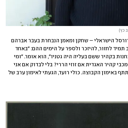
ב כץ
)
והנה עוד שם שהוא מאבני היסוד של הכדורסל הישראלי – שחקן ומאמן הנבחרת בעבר אברהם 
חמו. הוא שיחק בקבוצה בצעירותו, ואוהב תמיד לחזור, להיזכר ולספר על הימים ההם: "באחד 
הקיצים, כשהייתי בן 13, התחלתי לעבוד בחנות בקהיר ששם בעליה היה גטניו", הוא אומר. "ומי 
ניגש אליי, דיבר איתי והציע לי להצטרף למכבי קהיר האגדית אם זוזי הררי? בלי לבדוק אם אני 
מוכשר או מתאים, הוא הזמין אותי ולהשתתף באימון הקבוצה. כולי רועד, הגעתי לאימון ערב של 