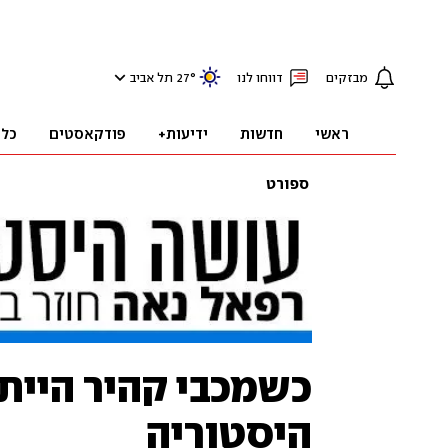
מבזקים
דווחו לנו
°
27
תל אביב
ראשי
חדשות
ידיעות+
פודקאסטים
כלכ
ספורט
כשמכבי קהיר היית
היסטוריה