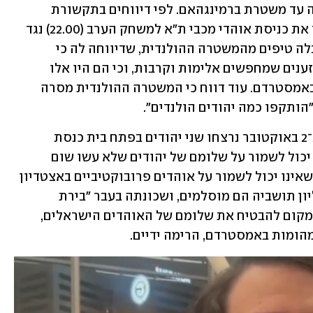
האדמה הצהוב והרותח הזה מעבר לתעלה עד משטרת ברמינגהאם. לפי דיווחים בתקשורת 
הבריטית, המשטרה בעיר החליטה לאסור את כניסת אוהדי מכבי ת"א למשחק הערב (22.00) נגד 
אסטון וילה בליגה האירופית לאחר שקיבלה טיפים מהמשטרה ההולנדית, שדיווחה לה כי 
האוהדים הצהובים הם אנשים קיצונים וגזענים שמחפשים אלימות וקרבות, וכי הם היו אלו 
שהציתו את התגובה המוסלמית אליהם באמסטרדם. עוד דווח כי המשטרה ההולנדית מסרה 
הותקפו כמה יהודים הולנדים".
משטרת ברמינגהאם לא לקחה סיכונים. ב־2 באוקטובר נרצחו שני יהודים בפתח בית כנסת 
במנצ'סטר במהלך יום הכיפורים. מי שלא יכול לשמור על שלומם של יהודים שלא עשו שום 
פרובוקציות בפתח בית כנסת, קל וחומר שאינו יכול לשמור על אוהדים פרובוקטיביים באצטדיון 
או ברחובות העיר שבה 30 אחוז מ־1.1 מיליון תושביה הם מוסלמים, ושכונתה בעבר "בירת 
הג'יהאד של בריטניה". ובמילים אחרות: במקום להבטיח את שלומם של האוהדים הישראלים, 
ומות באמסטרדם, הרימה ידיים.  