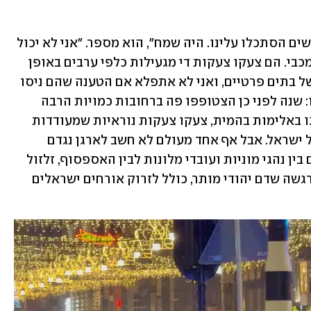
"צעדנו, שרנו, הייתה אווירה ססגונית, אנשים הסתכלו עלינו. היה שמח", הוא מספר. "אני לא יכול 
להגיד שלא היו גילויי אלימות של אוהדי מכבי. הם צעקו צעקות די מגעילות כלפי ערבים באופן 
כללי, תלשו דגלים של פלסטינים מחזית של בתים פרטיים, ואני לא אתפלא אם הטענה שהם ניסו 
לשרוף דגל נכונה. אבל אגיד לך עוד משהו: שנה לפני כן הצטופפו פה ברחובות כמויות הרבה 
יותר גדולות של פרו־פלסטינים, שהתנהגו באלימות בהמית, צעקו צעקות נוראיות שמעודדות 
אלימות נגד יהודים וקוראות לחיסולה של ישראל. אבל אף אחד מעולם לא חשב לארגן נגדם 
פוגרום, שכלל מיקוד של ישראלים, תיאום בין נהגי מוניות ועובדי מלונות לבין האספסוף, זלזול 
מוחלט של המשטרה וכוחות הביטחון והרגשה שדם יהודי מותר, כולל לזרוק אורחים ישראלים 