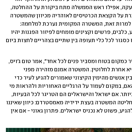
"הקרב על ברמינגהאם". בבריטניה קמה צעקה, אפילו ראש הממשלה מתח ביקורת על ההחלטה, 
אבל אז הודיעה הנהלת מכבי כי היא מוותרת על הקצאת הכרטיסים לאוהדיה מכיוון שהמשטרה 
המקומית לא יכלה להבטיח את ביטחונם. למרות זאת, המשטרה המקומית נערכת למלחמה: 
מזל"טים בשמיים, 700 שוטרים על הקרקע, כלבים, פרשים וקצינים מומחים לפיזור הפגנות יהיו 
נוכחים. השטח האווירי מעל המגרש יוכרז כסגור לכל כלי תעופה בין שתיים בצהריים לחצות ביום 
"אנחנו נשארים מחויבים לתדמית של העיר כמקום בטוח ומסביר פנים לכל אחד", אמר טום ג'ויס, 
מפקד משטרת ברמינגהאם. אבל האמת היא אחרת לחלוטין. המשטרה אמנם מזהירה מפני 
התלקחות בין האיסלאם הרדיקלי בעיר לבין אנשים מהימין הקיצוני שאמורים להגיע לעיר כדי 
להראות נוכחות, אבל הרשויות בברמינגהאם, במקום לעמוד על הרגליים האחוריות ולהראות מי 
הבוס בעיר, בחרו בפתרון הקל והמכוער ביותר. אם ישראל והישראלים הם הטריגר לכל הבעיות, 
המהומות, האלימות ופעולות התגמול, החליטה המשטרה בעצת ידידיה מאמסטרדם: כיוון שאיננו 
יכולים לפסול את הקבוצה הישראלית מלהגיע, פשוט לא נכניס ישראלים. פתרון גאוני - אם אין 