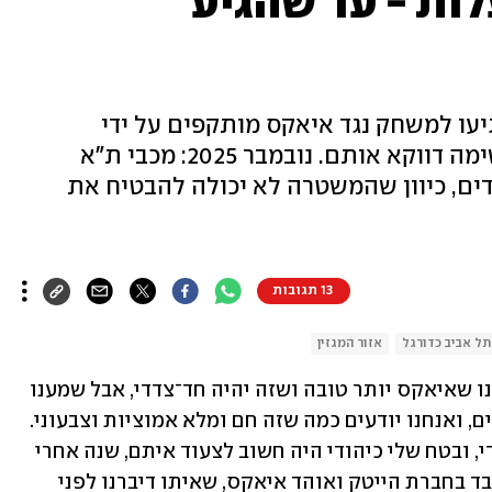
ות - עד שהגיע
ת"א שהגיעו למשחק נגד איאקס מותקפים על ידי
פרו־פלסטינים, אבל המשטרה מאשימה דווקא אותם. נובמבר 2025: מכבי ת"א
ים, כיוון שהמשטרה לא יכולה להבטיח את
13 תגובות
תל אביב כדורגל
אזור המגזין
"אני זוכר שממש חיכינו למשחק הזה. ידענו שאיאקס יותר טובה ושזה יהיה חד־צדדי, אבל שמענו 
על אוהדי מכבי ת"א והצעדות שלהם בערים, ואנחנו יודעים כמה שזה חם ומלא אמוציות וצבעוני. 
יש גם את העניין של איאקס כמועדון יהודי, ובטח שלי כיהודי היה חשוב לצעוד איתם, שנה אחרי 
7 באוקטובר", נזכר אדם פיירבאח (27), עובד בחברת הייטק ואוהד איאקס, שאיתו דיברנו לפני 