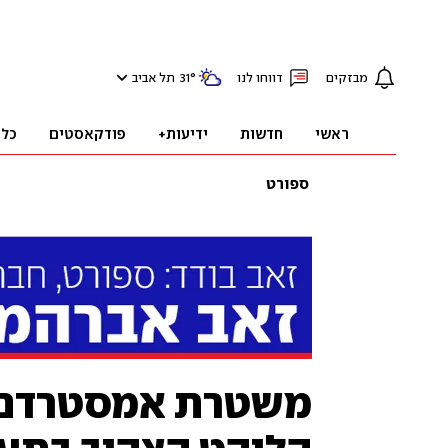
מבזקים
דווחו לנו
°
31
תל אביב
ראשי
חדשות
ידיעות+
פודקאסטים
כלכ
ספורט
משטרת אמסטרדם 