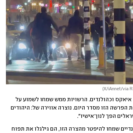
)
"זה היה אירוע מביש עבורנו כאוהדים של איאקס וכהולנדים. הרשויות ממש שמחו לשמוע על 
ההתנהגות של אוהדי מכבי כדי לטאטא את הפרשה הזו מסדר היום. נוצרה אווירה של: היהודים 
אלים הפך לנון־אישיו".
לא רק שהמשטרה וכוחות הביטחון ההולנדיים שמחו להיפטר מהצרה הזו, הם גילגלו את תפוח 