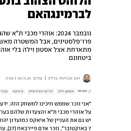
הלוהט הצהוב בתעל
לברמינגהאם
נובמבר 2024: אוהדי מכבי 
מתארחת אצל אסטון וילה בלי אוהד
ביטחונם
|
זאב אברהמי, ברלין
עודכן:
06.11.25 | 11:00
תגיות
אסטון וילה
הליגה האירופית
איאקס
מכבי 