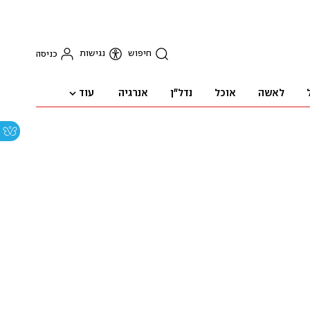
חיפוש
נגישות
כניסה
עוד
לאשה
אוכל
נדל"ן
אנרגיה