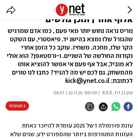
שלושה נהגים, שלושה מרוצים,
אלוף אחד | תוכן גולשים
נוריס נראה נחוש יותר מאי פעם , כמו אדם שמרגיש
שהגורל שלו נמצא בהישג יד. פיאסטרי, עם השקט
הקר שלו, מחכה. משחיז. עוקב כל הזמן אחרי
נקודות החולשה של השניים. ו-ורסטאפן? הוא אולי
לא מוביל, אבל אף פעם אי אפשר להוציא אותו
מהמשחק. גם לכם יש מה להגיד? כתבו לנו טורים
לכתובת: kick@ynet.co.il
שון בן דוד, KICK
| פורסם:
22.11.25 | 06:57
3 תגובות
עונת פורמולה 1 של 2025 עומדת להיזכר כאחת 
העונות המטורפות ביותר שהספורט ידע. שנים שלא 