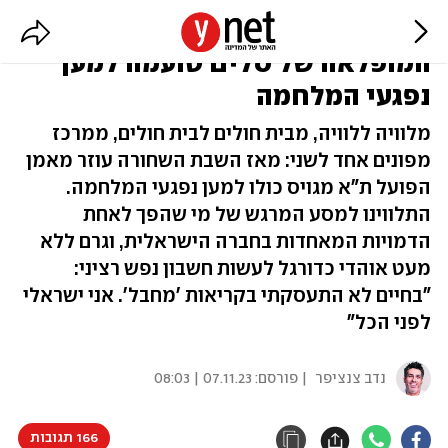
"לב אחד גדול": ההתגייסות
המופלאה של סלים טועמה למען
נפגעי המלחמה
מלוויה ללוויה, מבית חולים לבית חולים, ממרכז
מפונים אחד לשני: מאז השבת השחורה עוזר מאמן
הפועל ת"א מגויס כולו למען נפגעי המלחמה.
התלווינו למסע המרגש של מי שהפך לאחת
הדמויות המאחדות בחברה הישראלית, וגרם ללא
מעט אוהדי כדורגל לעשות חשבון נפש רציני:
"בחיים לא התעסקתי בקריאות 'מחבל'. אני ישראלי
לפני הכל"
נדב צנציפר
| פורסם:
07.11.23 | 08:03
166 תגובות