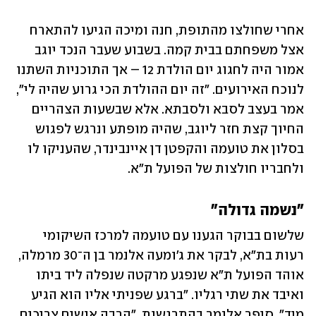
אחרי שחולצו מהתופת, חנה ומיכה הגיעו להתארח 
אצל משפחתם בבית קמה. בשבוע שעבר הנכד יוגב 
אמור היה לחגוג יום הולדת 12 – אך התוכניות השתנו 
לנוכח האירועים. "זה יום ההולדת הכי גרוע שהיה לי", 
אמר בעצב לסבא ולסבתא. אלא שבשעות הצהריים 
החיוך קצת חזר ליוגב, שהיה מופתע ונרגש לפגוש 
בסלון את טועמה והקפטן דן איינבינדר, שהעניקו לו 
ולחבריו חולצות של הפועל ת"א.
"נשמה גדולה"
שלשום בבוקר הגענו עם טועמה למרכז השיקומי 
רעות בת"א, לבקר את ג'ומעה אלנמר בן ה־30 מרמלה, 
אוהד הפועל ת"א שנפגע מרקטה שנפלה ליד ביתו 
ואיבד את שתי רגליו. "ברגע שפניתי אליו הוא הגיע 
מיד", סיפר אלנמר בהתרגשות. "הרבה אנשים צריכים 