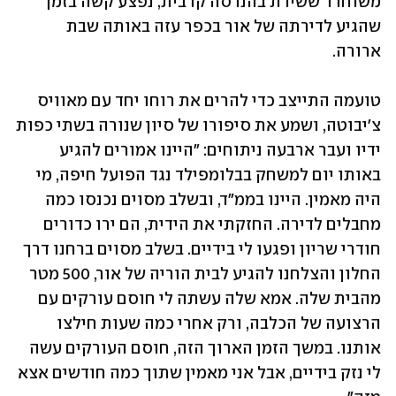
משוחרר ששירת בהנדסה קרבית, נפצע קשה בזמן 
שהגיע לדירתה של אור בכפר עזה באותה שבת 
ארורה.
טועמה התייצב כדי להרים את רוחו יחד עם מאוויס 
צ'יבוטה, ושמע את סיפורו של סיון שנורה בשתי כפות 
ידיו ועבר ארבעה ניתוחים: "היינו אמורים להגיע 
באותו יום למשחק בבלומפילד נגד הפועל חיפה, מי 
היה מאמין. היינו בממ"ד, ובשלב מסוים נכנסו כמה 
מחבלים לדירה. החזקתי את הידית, הם ירו כדורים 
חודרי שריון ופגעו לי בידיים. בשלב מסוים ברחנו דרך 
החלון והצלחנו להגיע לבית הוריה של אור, 500 מטר 
מהבית שלה. אמא שלה עשתה לי חוסם עורקים עם 
הרצועה של הכלבה, ורק אחרי כמה שעות חילצו 
אותנו. במשך הזמן הארוך הזה, חוסם העורקים עשה 
לי נזק בידיים, אבל אני מאמין שתוך כמה חודשים אצא 