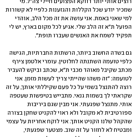
רוצים אותי יותר דווקא הפצועים חיילי צה"ל. מי 
שמכיר יודע שכל הקללות והגזענות כלפיי לא קשורות 
למי שאני באמת. אני עושה את זה מכל הלב, אוהדי 
הפועל ת"א זה הלב שלי. אגיע לכל מקום בארץ, יש לי 
תפקיד לשמח את האנשים שעברו תופת".
גם בשדה החשוב ביותר, הרשתות החברתיות, הגישה 
כלפי טועמה השתנתה לחלוטין. עומרי אלטמן צירף 
מכתב שקיבל מאוהד מכבי ת"א, שכתב וביקש להעביר 
לטועמה: "זה משהו שהייתי צריך לעשות מזמן. אני 
רוצה להתנצל בשמי על כל פעם שקיללתי אותך, על זה 
שקראתי לך בשמות גנאי. מתבייש בטיפשות שעטפה 
אותי. מתנצל שפגעתי. אני מבין שגם ביריבות 
ספורטיבית לא מקובל ולא ראוי להקניט שחקן בצורה 
שהקהל שלנו הקניט אותך. אני לוקח אחריות על עצמי 
ומבטיח לא לחזור על זה שוב. מצטער שפגעתי, 