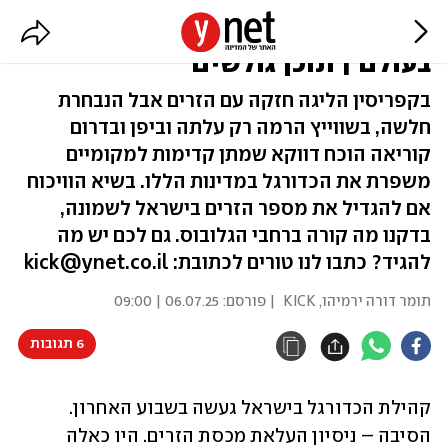
העלאת מספר הזרים – איך זה עובד
בעולם | תוכן גולשים
בקפריסין הליגה חזקה עם הזרים אבל הנבחרת
חלשה, בשווייץ הרמה רק עלתה וביפן ובדרום
קוריאה הוכח דווקא שמתן קדימות למקומיים
משפרת את הכדורגל במדינות הללו. בשיא הוויכוח
אם להגדיל את מספר הזרים בישראל לשמונה,
בדקנו מה קורה ברחבי הגלובוס. גם לכם יש מה
להגיד? כתבו לנו טורים לכתובת: kick@ynet.co.il
תומר דורה ירמיהו, KICK
| פורסם:
06.07.25 | 09:00
6 תגובות
קהילת הכדורגל בישראל געשה בשבוע האחרון. 
הסיבה – ניסיון העלאת מכסת הזרים. היו כאלה 