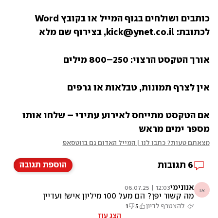
כותבים ושולחים בגוף המייל או בקובץ Word 
לכתובת: kick@ynet.co.il, בצירוף שם מלא
אורך הטקסט הרצוי: 250–800 מילים
אין לצרף תמונות, טבלאות או גרפים
אם הטקסט מתייחס לאירוע עתידי – שלחו אותו 
מספר ימים מראש
מצאתם טעות? כתבו לנו | המייל האדום גם בווטסאפ
6
תגובות
הוספת תגובה
אנונימי
12:03 | 06.07.25
אנ
מה קשור יפן? הם מעל 100 מיליון איש! ועדיין
מרשים 5 זרים בהרכב, ומה עם בלגיה? אוסטריה?
להצטרף לדיון
5
1
אוקראינה? פורטוגל? נורבגיה? 8 זרים זה
הצג עוד