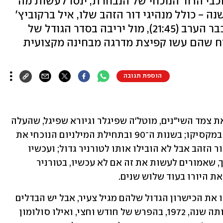
 כוכבי הדור הנוכחי של הנבחרת, ינסו לעשות מה
כדורגל הישראלי לא הצליח 55 שנה - כולל מנהיגי דור הזהב שלו, איל ברקוביץ'
וחיים רביבו - להגיע לטורניר גדול. כבר הערב (21:45), מול יריבה בסדר הגודל של
יח שהם עשו קפיצת מדרגה מבחינה מקצועית
הוספת תגובה
לנבחרת ישראל היה בשנות ה־60 וה־70 את צמד השי"נים, מוטל'ה שפיגלר וגיורא שפיגל, שהעלה 
אותה למשחקים האולימפיים ולמונדיאל במקסיקו; בשנות ה־90 ובתחילת המילניום הנוכחי את 
איל ברקוביץ' וחיים רביבו, שהנהיגו את דור הזהב אבל לא הובילו אותו לטורניר גדול; ועכשיו 
הגיע תורם של מנור סולומון ואוסקר גלוך, שאמורים לעשות את זה אם לא עכשיו, בטורניר 
ת היורו בעוד שלוש שנים.
ברקוביץ' ורביבו, כמו סולומון וגלוך, הראו את הכישרון הגדול שלהם מגיל צעיר, אבל יש הבדלים 
בין שני הצמדים. שני הראשונים נולדו באותה שנה, 1972, בהפרש של חודש וחצי, ואילו סולומון 