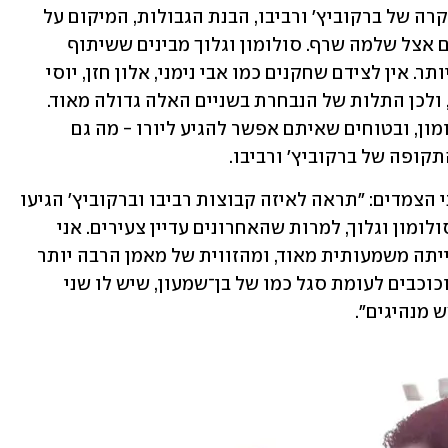
הנוסחה הנכונה ביותר עבור הנבחרת. במקרה של ברקוביץ' ורביבו, הבנת הגבולות, המיקום על 
המגרש והגדרת התפקיד היו מאוד ברורים אצל שלמה שרף. סולומון וגלוך מבינים ששיתוף 
הפעולה ביניהם יהפוך גם אותם לטובים יותר. אין לצידם שחקנים כמו אבי נימני, אלון חזן, יוסי 
בניון, יוסי אבוקסיס, אלון מזרחי ואחרים, ולכן התלות של הנבחרת בשניים האלה גדולה מאוד. 
בנבחרת בונים על הכישרון של גלוך וסולומון, ובטוחים שאיתם אפשר להגיע ליורו - מה גם 
ופה של ברקוביץ' ורביבו.
שרף חושב שמוקדם עדיין להשוות בין שני הצמדים: "תראה לאיזה קבוצות רביבו וברקוביץ' הגיעו 
ועד כמה הם היו דומיננטיים בהן לעומת סולומון וגלוך, למרות שהאחרונים עדיין צעירים. אני 
חושב שהמנהיגות של רביבו וברקוביץ' הייתה משמעותית מאוד, ומהזווית של מאמן הרבה יותר 
קשה לנהל סגל עם כל כך הרבה מנהיגים וכוכבים לעומת סגל כמו של בן־שמעון, שיש לו שני 
ש מנהיגים".