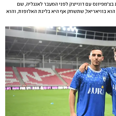
מיליון יורו), וסולומון הספיק לתת הצגות בצ'מפיונס עם דונייצק לפני המעבר לאנגליה, שם 
שיחק בפולהאם, טוטנהאם ולידס. עכשיו הוא בוויאריאל, שתשחק אף היא בליגת האלופות, והוא 