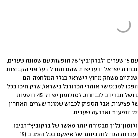
רביבו רשם 67 הופעות במדים הלאומיים עם 15 שערים ולברקוביץ' 78 הופעות עם שמונה שערים, 
ודבר אחד ייחד אותם: המחויבות שלהם לנבחרת ישראל והעדיפות שהם נתנו לה על פני הקבוצות 
שלהם. למזלם, בניגוד לדור הנוכחי שכבר שנתיים משחק מחוץ לישראל בגלל המלחמה, הם 
הספיקו לשחק מול אצטדיון ר"ג מפוצץ והפכו למגנט של אוהדי הכדורגל בישראל, שרק חיכו בכל 
פעם מחדש לראות את השואו טיים שלהם ושל חבריהם לנבחרת. לסולומון יש רק 45 הופעות 
בנבחרת, אחרי שהחמיץ משחקים רבים בשל פציעות, אבל הספיק לכבוש שמונה שערים, האחרון 
נקודת הפתיחה הבינלאומית של הצמד סולומון־גלוך מבטיחה יותר מאשר של ברקוביץ'־רביבו. 
גלוך שיחק כבר בזלצבורג והפך לאחת ההעברות הגדולות ביותר של איאקס בכל הזמנים (15 