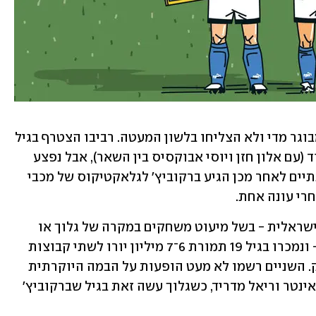
השניים חזרו לליגה הישראלית בגיל לא מבוגר מדי ולא הצליחו בלשון המעטה. רביבו הצטרף בגיל 
31 לקבוצת הגלאקטיקוס שנבנתה באשדוד (עם אלון חזן ויוסי אבוקסיס בין השאר), אבל נפצע 
אחרי 12 משחקים ופרש בסיום העונה. שנתיים לאחר מכן הגיע ברקוביץ' לגלאקטיקוס של מכבי 
רי עונה אחת.
סולומון וגלוך לא הטביעו חותם בליגה הישראלית - בשל מיעוט משחקים במקרה של גלוך או 
קבוצה קטנה כמו מכבי פ"ת של סולומון - ונמכרו בגיל 19 תמורת 6־7 מיליון יורו לשתי קבוצות 
ליגת האלופות, זלצבורג ושחטאר דונייצק. השניים רשמו לא מעט הופעות על הבמה היוקרתית 
ביותר בכדורגל העולמי, כולל שערים נגד אינטר וריאל מדריד, כשגלוך עשה זאת בגיל שברקוביץ' 