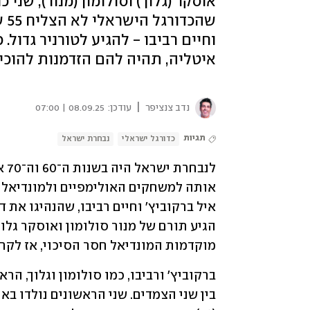
אוסקר (גלוך) וסולומון (מנור), שני
שה
איטליה, תהיה להם הזדמנות להוכ
|
נדב צנציפר
עודכן:
08.09.25 | 07:00
תגיות
כדורגל ישראלי
נבחרת ישראל
מוקדמות המונדיאל חסר הסיכוי, אז לקרא