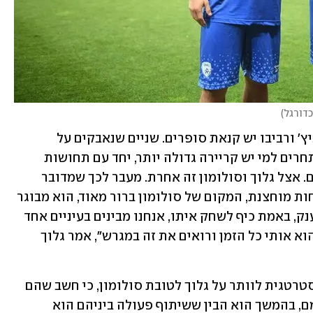
דורגל
)
באופן טבעי, בין שני גדולי דור כמו ברקוביץ' ורביבו יש קנאת סופרים. שניים שנאבקים על 
המנהיגות, בעלי אגו והרבה אמירות, שמתחרים למי יש קריירה גדולה יותר, יחד עם תחושות 
קיפוח ותסכול שמלוות את רביבו עד היום. אצל גלוך וסולומון זה אחרת. מעבר לכך שמדובר 
בשני שחקנים עם אישיות שונה לגמרי, פחות מוחצנת, המקום של סולומון ברור מאוד, הוא מבוגר 
מגלוך - והפרגון גדול יותר. "מנור שחקן ענק, באמת כיף לשחק איתו, אנחנו מבינים בעיניים אחד 
את השני וזה מאוד קל, אני מחפש אותו והוא אותי כל הזמן ורואים את זה במגרש", אמר גלוך 
אם בתחילת הדרך רן בן־שמעון החליט אסטרטגית לוותר על גלוך לטובת סולומון, כי חשב שהם 
דורכים אחד על השני ולא מפרים את עצמם, בהמשך הוא הבין ששיתוף פעולה ביניהם הוא 