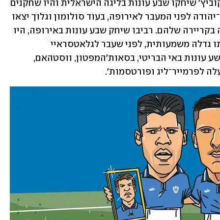
(26) מבוגר בחמש שנים מגלוך. רביבו וברקוביץ' שיחקו שבע עונות בליגה הישראלית והיו שחקנים 
דומיננטיים במכבי חיפה, הפועל ת"א ובני־יהודה לפני המעבר לאירופה, בעוד סולומון וגלוך יצאו 
בסביבות גיל 19 לתחנה הגדולה הראשונה בקריירה שלהם. רביבו שיחק שבע עונות באירופה, היו 
לו הצלחות בסלטה ויגו הקטנה שיחד איתו גדלה משמעותית, לפני שעבר לגלאטסראיי 
ופנרבחצ'ה הטורקיות. ברקוביץ' שיחק תשע עונות באי הבריטי, בסאות'המפטון, ווסטהאם, 
לה לפרמייר־ליג ופורטסמות'.