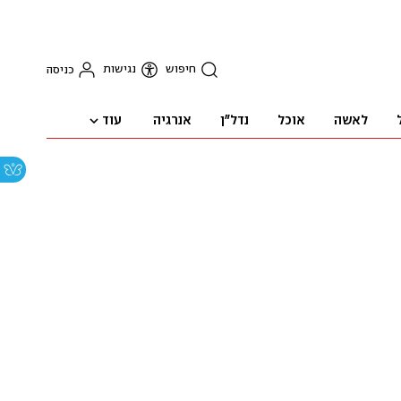
חיפוש
נגישות
כניסה
עוד
לאשה
אוכל
נדל"ן
אנרגיה