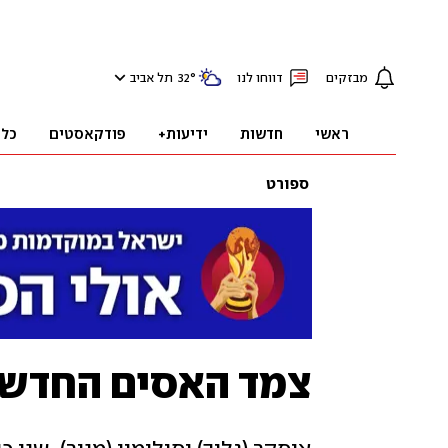
מבזקים
דווחו לנו
°
32
תל אביב
ראשי
חדשות
ידיעות+
פודקאסטים
כלכ
ספורט
צמד האסים החדש 