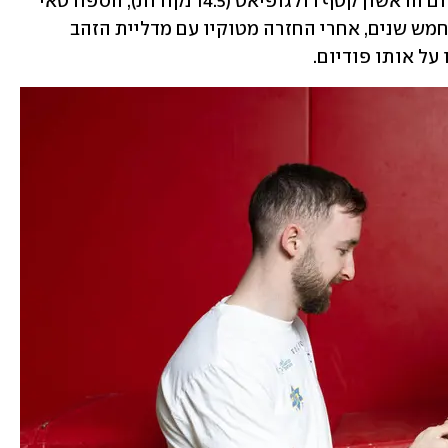
ציון של 14 נקודות ומדליית ארד. את המקום הראשון קטף דולגופיאט (14.5 נקודות), הספורטאי 
שנועם הצעיר הצטלם איתו לפני פחות מחמש שנים, אחרי החזרה מטוקיו עם מדליית הזהב 
על אותו פודיום.