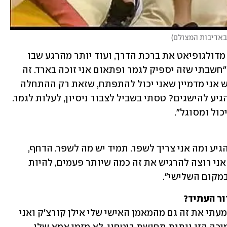
 באדיבות המצולם
)
ברקוביץ' עצמו מספר כמה התרגש לקבל מדולגופיאט את ברכת הדרך, ועוד יותר מהרגע שבו 
ראה את שמו בין השלושה שזכו במדליה: "חשבתי שזה יספיק לגמר ופתאום אני זוכה בארד. זה 
היה מטורף, הסתכלתי ולא האמנתי. בראש אני מדמיין שאני יכול להתפתח, שזאת רק ההתחלה 
ואני בשלב מוקדם בבוגרים. כבר עכשיו להגיע להישגים? טסתי בשביל לצבור ניסיון, לעלות לגמר. 
ול ומסוגל".
"עכשיו אני צריך לדעת לאיפה אני יכול להגיע ומה אני צריך לשפר. תמיד יש מה לשפר. הדחף, 
הרעל בעיניים לעבוד קשה, כל זה רק גדל. אני רוצה להרגיש את זה כמה שיותר פעמים, להיות 
מקום השלישי".
ור העתיד?
"נהיה לי עור ברווז כשהם אמרו את זה. שמעתי את זה גם מהמאמן האישי שלי אילן קורצ'ק ואני 