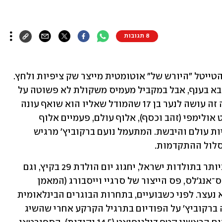
8 תגובות
הרגע שבו מצמידים לספורטאי צעיר את הטייטל "היורש של" אוטומטית מייצר שק ציפיות ולחץ. 
זה טבעי והגיוני לחפש את הדבר הגדול הבא בענף, אבל במקביל מעמיס משקולת לא פשוטה על 
כתפי הצעיר המוכשר. ועכשיו תדמיינו מה זה עושה לנער בן 17 שהמודל שאליו הוא שואף עונה 
לשם ארטיום דולגופיאט, פעמיים מדליסט אולימפי (זהב וכסף), אלוף עולם, פעמיים אלוף 
אירופה וזוכה בעוד שלל מדליות באליפויות עולם והיבשת. המתעמל נועם ברקוביץ' מרגיש 
סלול ההתקדמות.
דולגופיאט, יש שיגידו הספורטאי הטוב ביותר בתולדות ישראל, יחגוג יום הולדת 29 בקיץ, וגם 
כשהוא מכוון למשחקים האולימפיים בלוס־אנג'לס, פס הייצור של סרגיי וייסבורג (המאמן 
הראשי של הנבחרת) ואגודת מכבי ת"א לא נעצר. לפני כשבועיים, בתחרות הבוגרים הבינלאומית 
השנייה שלו, גביע העולם בקרואטיה, עלה ברקוביץ' על הפודיום בתרגיל הקרקע אחרי שהשיג 