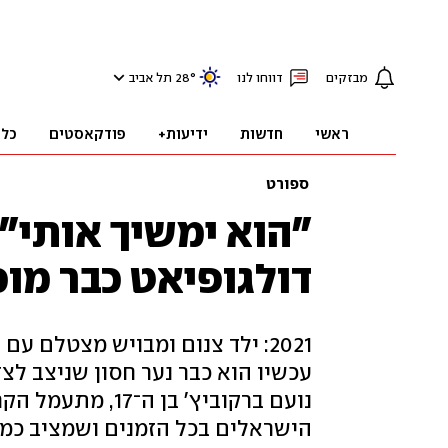
מבזקים
דווחו לנו
°
28
תל אביב
ראשי
חדשות
ידיעות+
פודקאסטים
כלכ
ספורט
דולגופיאט כבר מוכ
עכשיו הוא כבר נער חסון שניצב לצד
נועם ברקוביץ' ב
הישראלים בכל הזמנים ושמציב כמט