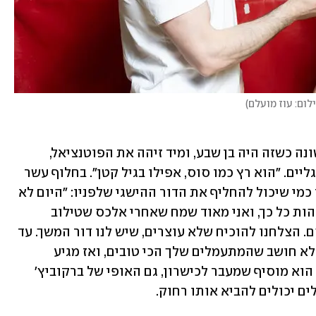
לום: עוז מועלם
)
המאמן וייסבורג פגש את ברקוביץ' לראשונה כשזה היה בן שבע, ומיד זיהה את הפוטנציאל, 
בעיקר בכל מה שקשור לחוזק ותנועת הרגליים. "הוא רץ כמו סוס, אפילו בגיל קטן". בחלוף עשר 
שנים הוא יודע לסמן את המתעמל הצעיר כמי שיכול להחליף את הדור ההישגי שלפניו: "היום לא 
קל להוכיח את מקומך כשיש תוצאות גבוהות כל כך, ואני מאוד שמח שאחרי אלכס שטילוב 
וארטיום יש דור חדש, ונועם הוא אחד מהם. הצלחנו להוכיח שלא עוצרים, שיש לנו דור המשך. עד 
הרגע האחרון לפני העלייה למשטח אתה לא חושב שהמתעמלים שלך הכי טובים, ואז מגיע 
הפודיום ורואים את זה. אתה חש גאווה". הוא מוסיף שמעבר לכישרון, גם האופי של ברקוביץ' 
ים יכולים להביא אותו רחוק.