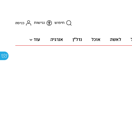
חיפוש
נגישות
כניסה
עוד
לאשה
אוכל
נדל"ן
אנרגיה