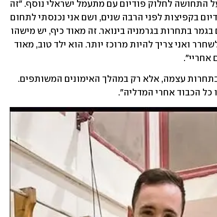
דולגופיאט מחייך בפרגון כשהוא מספר על התחושה לחלוק פודיום עם מתעמל ישראלי נוסף. "זה 
מאוד מרגש. הייתי עם אנדריי מדבדב בפודיום בקפיצות לפני הרבה שנים, ושם אני נכנסתי לתחום 
שלו. הפעם ברקו היה איתי. היינו ביחד גם בגמר בתחרות בגרמניה בינואר. זה מאוד כיף, יש מישהו 
שדורך עליי. זה לא נותן לי את האופציה לשחרר ואני צריך להיות מרוכז יותר. הוא ילד טוב, מאוד 
 אחריי".
טיפ מהאלוף האולימפי "ברקו" לא קיבל בתחרות עצמה, אלא רק במהלך האימונים המשותפים. 
ו כל הכבוד אחרי המדליה".