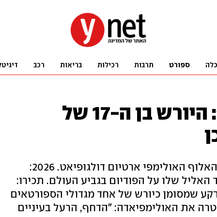
לה
ספורט
תרבות
רכילות
בריאות
רכב
דיגיטל
"הוא ימשיך אותי": היורש בן ה-17 של
ן
2021: ילד צנום ומבויש מצטלם עם האלוף האולימפי ארטיום דולגופיאט. 2026:
 האליל שלו על הפודיום בגביע העולם. תכירו:
ן ה־17, מתעמל הקרקע שמסומן כיורש של אחד מגדולי הספורטאים
רה את האולימפיאדה: "הדחף, הרעל בעיניים