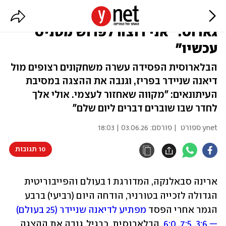
המדורגת 1 בעולם הודחה מרולאן
גארוס: "אני רוצה לפרוש מטניס
עכשיו"
הבלארוסית הפסידה עשרה משחקונים רצופים מול
דיאנה שניידר בפריז, וגנבה את ההצגה במסיבת
העיתונאים: "מקווה שאחזור לעצמי. אולי אלך
לחדר שבו שוברים דברים ליום שלם"
ynet ספורט
| פורסם:
03.06.26 | 18:03
10 תגובות
ארינה סבאלנקה, המדורגת 1 בעולם והפייבוריטית 
הגדולה לזכייה בטורניר, הודחה היום (רביעי) ברבע 
הגמר אחרי הפסד 
מפתיע לדיאנה שניידר (25 בעולם) 
— 3:6, 7:5, 6:0
. הבלארוסית, כרגיל, גנבה את ההצגה 