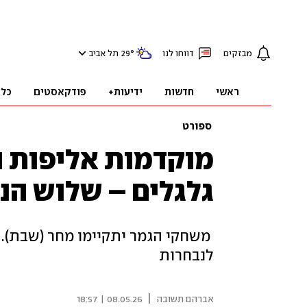
מבזקים
דווחו לנו
°
29
תל אביב
ראשי
חדשות
ידיעות+
פודקאסטים
כלכ
ספורט
מוקדמות אליפות ה
גלגלים – שלוש הנ
משחקי הגמר יתקיימו מחר (שבת). 
לנבחרות
|
אברהם תשובה
08.05.26 | 18:57