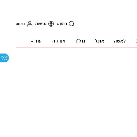
חיפוש
נגישות
כניסה
עוד
לאשה
אוכל
נדל"ן
אנרגיה