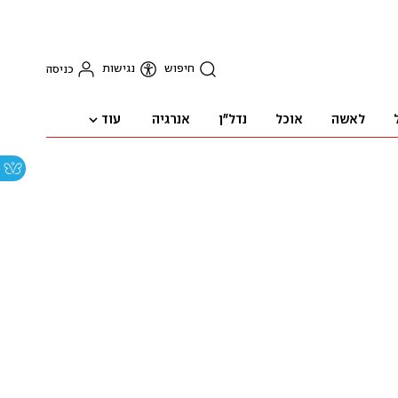
חיפוש
נגישות
כניסה
עוד
לאשה
אוכל
נדל"ן
אנרגיה