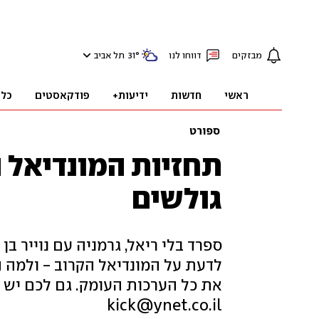
מבזקים
דווחו לנו
°
31
תל אביב
ראשי
חדשות
ידיעות+
פודקאסטים
כלכ
ספורט
גולשים
לדעת על המונדיאל הקרוב - ולמה ה
את כל הערכות העומק. גם לכם יש מ
kick@ynet.co.il