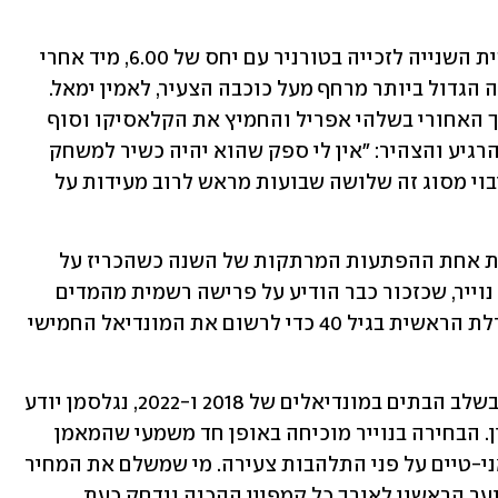
למרות הטלטלה, ספרד מגיעה כפייבוריטית השנייה לזכייה בטורניר עם יחס של 6.00, מיד אחרי 
צרפת המובילה ‏(5.50)‏. אולם, סימן השאלה הגדול ביותר מרחף מעל כוכבה הצעיר, לאמין ימאל. 
ילד הפלא בן ה-18 סבל מקרע בשריר הירך האחורי בשלהי אפריל והחמיץ את הקלאסיקו וסוף 
העונה בברצלונה. דה לה פואנטה מיהר להרגיע והצהיר: "אין לי ספק שהוא יהיה כשיר למשחק 
הפתיחה", אך מהניסיון העבר, הצהרות גיבוי מסוג זה שלושה שבועות מראש לרוב מעידות על 
בגזרת המנשאפט, יוליאן נגלסמן סיפק את אחת ההפתעות המרתקות של השנה כשהכריז על 
מנואל נוייר כשוער הראשון שלו לטורניר. נוייר, שכזכור כבר הודיע על פרישה רשמית מהמדים 
הלאומיים מיד לאחר יורו 2024, חוזר מהדלת הראשית בגיל 40 כדי לרשום את המונדיאל החמישי 
לאחר שגרמניה הודחה בבושת פנים כבר בשלב הבתים במונדיאלים של 2018 ו-2022, נגלסמן יודע 
שהוא חייב לספק תוצאות שונות לחלוטין. הבחירה בנוייר מוכיחה באופן חד משמעי שהמאמן 
הגרמני מעדיף ניסיון מוכח וקור רוח במאני-טיים על פני התלהבות צעירה. מי שמשלם את המחיר 
הוא אוליבר באומן, שהחזיק באפודת השוער הראשון לאורך כל קמפיין ההכנה ונדחק כעת 