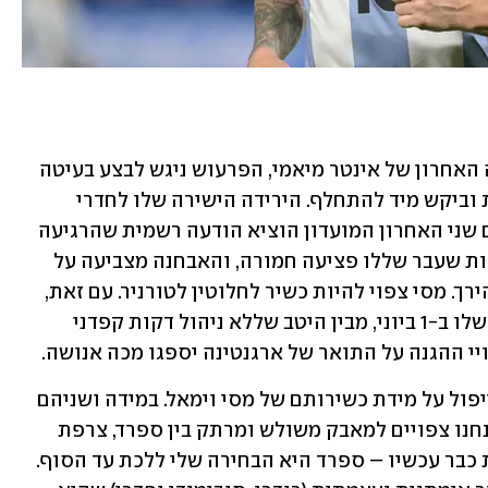
מדד הדאגה המרכזי שייך למסי. במשחקה האחרון של אינטר מיאמי, הפרעוש ניגש לבצע בעיטה 
חופשית בדקה ה-73, אחז בירך השמאלית וביקש מיד להתחלף. הירידה הישירה שלו לחדרי 
ההלבשה הדליקה נורות אדומות, אך ביום שני האחרון המועדון הוציא הודעה רשמית שהרגיעה 
את המערכת: הבדיקות הרפואיות הנוספות שעבר שללו פציעה חמורה, והאבחנה מצביעה על 
עומס יתר ועייפות שרירים בלבד בשריר הירך. מסי צפוי להיות כשיר לחלוטין לטורניר. עם זאת, 
סקאלוני, שצפוי להגיש את הסגל הסופי שלו ב-1 ביוני, מבין היטב שללא ניהול דקות קפדני 
יי ההגנה על התואר של ארגנטינה יספגו מכה אנושה.
בניתוח קר של יחסי הכוחות, הכל יקום וייפול על מידת כשירותם של מסי וימאל. במידה ושניהם 
יעמדו לרשות נבחרותיהם בכושר מלא, אנחנו צפויים למאבק משולש ומרתק בין ספרד, צרפת 
וארגנטינה. אם אתם מחפשים פייבוריטית כבר עכשיו – ספרד היא הבחירה שלי ללכת עד הסוף. 