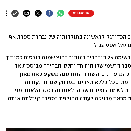
10 תגובות
נפתח בתקדים היסטורי שמסעיר את עולם הכדורגל: לראשונה בתולדותיה של נבחרת ספרד, אף 
יאל. אפס עגול.
המאמן לואיס דה לה פואנטה פירסם את רשימת 26 הנבחרים והותיר בחוץ שמות בולטים כמו דין 
האוסן, דני קרבחאל וגונסאלו גרסיה. ההסבר הרשמי שלו היה חד וחלק: הבחירה מבוססת אך 
ורק על כושר מקצועי נטו, ללא קשר לזהות המועדונים. השורה התחתונה משקפת את מאזן 
הכוחות המקומי: ריאל מדריד סיימה עונה מתוסכלת ללא תארים ובמרחק שמונה נקודות 
מברצלונה האלופה – מה שמתורגם ישירות לשמונה נציגים של הבלאוגרנה בסגל הלאומי מול 
אפס מוחלט של ריאל. אם חיפשתם תמונת מראה מדויקת לעונה החולפת בספרד, קיבלתם אותה 