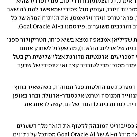
הסיבות המרכזיות לכך הן שלישיית קישור אימתנית ועצמתית (רודרי, סובימנדי ופדרי) שהיא 
ללא ספק הטובה בעולם, מומנטום חיובי מזכיית היורו, ועומק סגל פסיכי שמאפשר להם להישאר 
קטלניים גם ללא ימאל (הודות לדני אולמו, פראן טורס וניקו ויליאמס). את הניתוח המלא של כל 
ם משוערים, פירסמנו ב-Goal Oracle AI.
צרפת תסתפק במקום השני במודל. למרות שקיליאן אמבאפה נמצא בשיא כוחו, הטריקולור ספגו 
הגרלה אכזרית בבית 9 (יחד עם סנגל ונורבגיה של ארלינג הולאנד), מה שעלול לשחוק אותם 
פיזית ומנטלית עוד לפני שלבי הנוקאאוט המכריעים. ארגנטינה מדורגת אצלי שלישית רק בשל 
החשש הרפואי סביב העומס של מסי – הימור מסוכן מדי לטורניר קצר ואינטנסיבי של שבעה 
ומה לגבי אנגליה? תומאס טוכל זעזע את המערכת עם החלטות סגל תמוהות, כשהשאיר בחוץ 
כוכבים כמו פיל פודן, קול פאלמר, הארי מגווייר המנוסה וטרנט אלכסנדר-ארנולד, ובחר באופן 
מפתיע לזמן את אייבן טוני מהליגה הסעודית. למרות בית 12 הנוח שלהם, קשה לראות את 
סוכנויות ההימורים מציבות את אמבאפה כפייבוריט המובהק לקטוף את תואר מלך השערים 
ביחס של 4.50. על הנייר זה נראה הגיוני, אך מודל ה-AI של Goal Oracle AI מסתכל על נתונים 