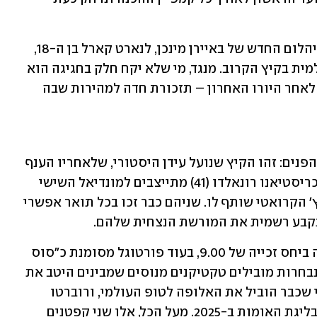
לצד הווטרן בין הקורות, שווה לשים לב ליהלום החדש של באיירן מינכן, לנארט קארל בן ה-18, 
שמסומן כמי שעשוי לפרוץ לתודעה העולמית בקיץ הקרוב. מנגד, מי שלא יקח חלק בחגיגה הוא 
טוני קרוס, שפרש כזכור סופית מכדורגל לאחר היורו האחרון – תזכורת חדה למהירות שבה 
חובבי הכדורגל ברחבי הגלובוס צריכים להפנים: זהו הקיץ שנועל עידן היסטורי, שלאחריו הענף 
כבר לא ייראה אותו הדבר. לאו מסי (38) וכריסטיאנו רונאלדו (41) מתייצבים למונדיאל השישי 
שלהם – הישג פנומנלי שרק לוקה מודריץ' הקרואטי שותף לו. שניהם כבר זכו בכל תואר אפשרי 
קבע רשמית את המורשת הנצחית שלהם.
אלופת העולם המכהנת, ארגנטינה, מגיעה ביחס זכייה של 9.00, בעוד פורטוגל מסומנת כ"סוס 
שחור" מסקרן ביחס של 11.00. את שתי הנבחרות מובילים טקטיקנים מנוסים שמבינים היטב את 
גודל השעה – ליונל סקאלוני הארגנטינאי שכבר הוביל את האלופה לטופ העולמי, ורוברטו 
מרטינס שהוביל את הפורטוגלים לזכייה בליגת האומות ב-2025. מעל הכל, אלו שני קפטנים 