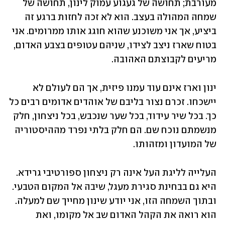
מעורבת; תחושה של געגוע עמוק לינון, תחושה של 
שמחה המהולה בעצב. הוא לא זכה לחזות ברגע זה 
ביציע, אך אני משוכנע שהוא חוגג אותו ממרומים. אני 
בטוח שארז ניצב לצידו, שניהם עטופים בצבע האדום, 
מריעים לקבוצתם האהובה.
ינון וארז אינם עוד עמנו פיזית, אך הם לעולם לא 
יישכחו. זכרם נצור בליבם של אוהדים אדומים רבים כל 
כך. בכל שיר עידוד, בכל שער שנכבש, בכל ניצחון, חלק 
מנשמתם נוכח שם. הם חלק בלתי נפרד מההיסטוריה 
של המועדון ומזהותו.
העלייה לליגת העל אינה רק ניצחון ספורטיבי גרידא. 
היא גם בבחינת סגירת מעגל, שיבה אל המקום הטבעי. 
ובתוך השמחה הזו, אני יודע שינון מחייך שם למעלה. 
הוא רואה את הקהל האדום שב אל מקומו, ואת 