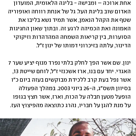
אחת ארוכה – ומבישה - בליגה הלאומית, המועדון 
האדום שוב בליגת העל. גל של אנחת רווחה ואופוריה 
שטף את הקהל הנאמן, אשר תמיד נשא בליבו את 
האמונה ואת הכמיהה לרגע זה. ובתוך שאון החגיגות 
הסוערות, בין קריאות השמחה המהדהדות וזיקוקי 
הדינור, עלתה בזיכרוני דמותו של ינון ז"ל.
ינון. שם אשר הפך לחלק בלתי נפרד מנוף יציע שער 7 
האגדי. יחד עם בנו, ארז אשכנזי ז"ל, לוחם שייטת 13, 
אשר נפל בעת קרב ללכידת מבוקשים בעזה ביום כ"ו 
בסיוון תשס"ג, ה-26 ביוני 2003. במהלך הפעולה 
הופעל מטען חבלה על הכוח, וארז, אשר חצץ בגופו 
על מנת להגן על חבריו, נהרג כתוצאה מהפיצוץ העז.