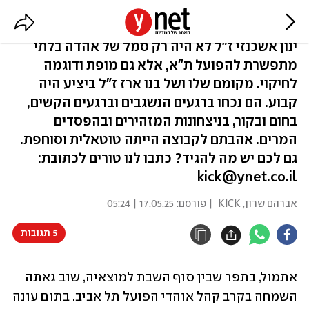
אדומים לנצח | תוכן גולשים
ינון אשכנזי ז"ל לא היה רק סמל של אהדה בלתי
מתפשרת להפועל ת"א, אלא גם מופת ודוגמה
לחיקוי. מקומם שלו ושל בנו ארז ז"ל ביציע היה
קבוע. הם נכחו ברגעים הנשגבים וברגעים הקשים,
בחום ובקור, בניצחונות המזהירים ובהפסדים
המרים. אהבתם לקבוצה הייתה טוטאלית וסוחפת.
גם לכם יש מה להגיד? כתבו לנו טורים לכתובת:
kick@ynet.co.il
אברהם שרון, KICK
| פורסם:
17.05.25 | 05:24
5 תגובות
אתמול, בתפר שבין סוף השבת למוצאיה, שוב גאתה 
השמחה בקרב קהל אוהדי הפועל תל אביב. בתום עונה 