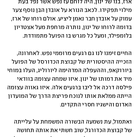
ארז, בנו של ינון, היה לוחם עז נפש אשר נפל בעת 
מילוי תפקידו. לכאב הנורא על אובדן הבן נוסף צער 
עמוק על אובדן חבר נאמן ליציע. אולם רוחו של ארז, 
בדומה לרוחו של ינון, נותרה מרחפת מעל אצטדיון 
בלומפילד, ומעל כל מגרש בו הפועל מתמודדת.
החיים זימנו לנו גם רגעים מרוממי נפש. לאחרונה, 
הזכייה ההיסטורית של קבוצת הכדורסל של הפועל 
ביורוקאפ, וההעפלה המדהימה ליורוליג, העלו במוחי 
מיד את דמותו של ינון. איזו שמחה עצומה בוודאי 
פילסה דרכה אל ליבו ברגעים אלה. איזו גאווה עצומה 
הייתה ממלאת אותו לנוכח פריצת הדרך של המועדון 
האדום והישגיו חסרי התקדים.
ואתמול, עת נשמעה הבשורה המשמחת על עלייתה 
של קבוצת הכדורגל, שוב חשתי את אותה תחושה 