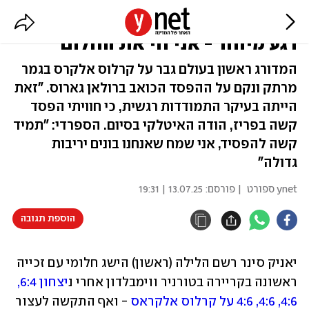
סינר חגג עם משפחתו ביציע: "זה
רגע מיוחד - אני חי את החלום"
המדורג ראשון בעולם גבר על קרלוס אלקרס בגמר
מרתק ונקם על ההפסד הכואב ברולאן גארוס. "זאת
הייתה בעיקר התמודדות רגשית, כי חוויתי הפסד
קשה בפריז, הודה האיטלקי בסיום. הספרדי: "תמיד
קשה להפסיד, אני שמח שאנחנו בונים יריבות
גדולה"
ynet ספורט
| פורסם:
13.07.25 | 19:31
הוספת תגובה
יאניק סינר רשם הלילה (ראשון) הישג חלומי עם זכייה 
ראשונה בקריירה בטורניר ווימבלדון אחרי נ
יצחון 6:4, 
4:6, 4:6, 4:6 על קרלוס אלקראס
 - ואף התקשה לעצור 