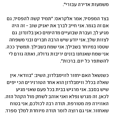
משמעות אדירה עבורי".
בצד המפסיד, אמר אלקראס: "תמיד קשה להפסיד, גם 
אם זה בגמר. אני חייב לברך את יאניק שוב - זה היה 
מגיע לך, ועברת שבועיים מדהימים כאן בלונדון. גם 
לצוות שלך, אני יודע שיש הרבה חברים ובני משפחה 
שטסו במיוחד בשבילך. אני שמח בשבילך. תמשיך ככה. 
אני שמח שאנחנו בונים יריבות גדולה, ואתה גורם לי 
להשתפר כל יום. ברכות". 
כשנשאל האם יחזור לווימבלדון, השיב: "בוודאי. אין 
שאלה בכלל. ווימבלדון הוא אחד הטורנירים הכי יפים 
שיש בסבב. אני מרגיש בבית בכל פעם שאני מגיע 
לכאן. זה מגרש נפלא ואני אוהב לשחק מול הקהל הזה. 
האווירה פה מטורפת. תודה רבה לכולכם, אני בטוח 
שאחזור. אני גם רוצה לומר תודה מיוחדת למלך ספרד. 